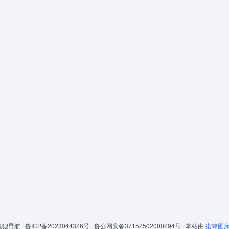
狐狸导航 ·
鲁ICP备2023044326号 ·
鲁公网安备37152502000294号 ·
本站由
蜜蜂图