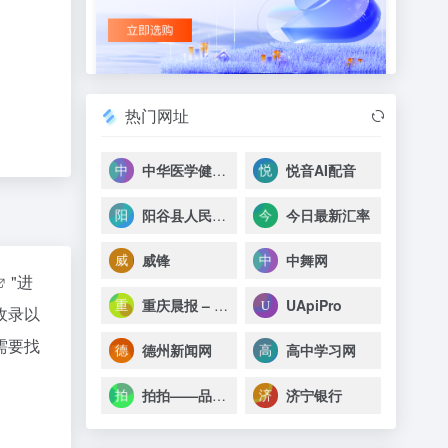
热门网址
中华医学健康科普知识库
悦音AI配音
阳谷县人民政府
今日最新汇率
威锋
中舞网
"进
重庆晨报 – 上游新闻
UApiPro
收录以
需要找
德州新闻网
高中学习网
拍拍——品质二手交易平台
济宁银行