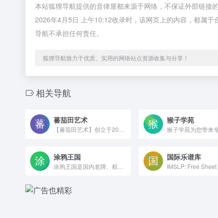
本站狐狸导航提供的音律屋都来源于网络，不保证外部链接
2026年4月5日 上午10:12收录时，该网页上的内容，
导航不承担任何责任。
狐狸导航致力于优质、实用的网络站点资源收集与分享！
相关导航
蕃茄田艺术
猴子学苑
【蕃茄田艺术】创立于2009年，专注于2到15岁儿童艺术创新教育。以创造力思维系统为核心，打造了１１年５学阶的艺术统整课程体系，从美育思维、艺术思维、设计思维三个维度，满足不同认知发展阶段孩子的学习需求，全面提升儿童综合艺术素养水平。
涂鸦王国
国际乐谱库
涂鸦王国是国内老牌、权威的纯原创手绘插画创作与商业平台，专注服务插画师、动漫爱好者与商业客户，坚持纯原创、纯手绘、禁 AI 生成，是国内插画行业的标杆社区