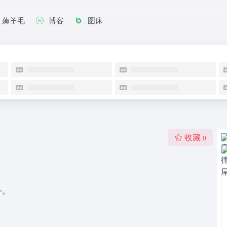
薅羊毛
博客
图床
收藏
0
务。