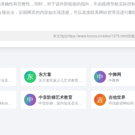
的准确性和完整性，同时，对于该外部链接的指向，不由狐狸导航实际控
都属于合规合法，后期网页的内容如出现违规，可以直接联系网站管理员进行删
本文地址https://www.foxccs.cn/sites/1375.htm
东方童
中舞网
猴子学苑为您带来专业音乐课程、乐理知识及编曲软件工具教程在线学习，覆盖库乐队、FL Studio 20、Cubase、Logic Pro X、Ableton Live11等多款音乐制作软件，包含基础与进阶教学，每天十分钟，点亮音乐梦！
东方童民族少儿艺术教育加盟官网,专注3-16岁儿童艺术培训加盟,全国已有28个省300余家分校,提供琴棋书画韵民族艺术教育培训机构、教育项目品牌加盟服务,东方童总部全程扶持加盟让你无忧创业。
中舞网
中音阶梯艺术教育
吉他世界
IMSLP: Free Sheet Music PDF Download 丨 IMSLP：免费乐谱PDF下载
中音阶梯，国内知名音乐艺考培训教育品牌，专注于音乐艺考培训，开设声乐，西洋器乐，民族器乐，音乐理论，音乐创作等音乐艺考培训课，中音阶梯音乐艺考培训学校量身制定“VIP计划”，让你离音乐高校更近一步！