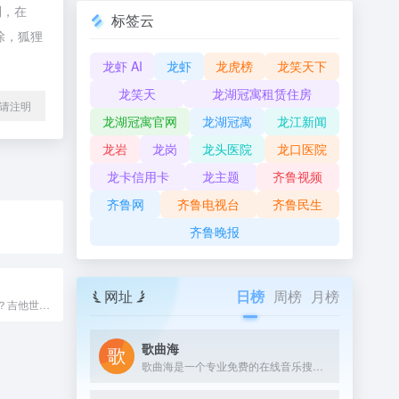
制，在
标签云
除，狐狸
龙虾 AI
龙虾
龙虎榜
龙笑天下
龙笑天
龙湖冠寓租赁住房
l转载请注明
龙湖冠寓官网
龙湖冠寓
龙江新闻
龙岩
龙岗
龙头医院
龙口医院
龙卡信用卡
龙主题
齐鲁视频
齐鲁网
齐鲁电视台
齐鲁民生
齐鲁晚报
网址
日榜
周榜
月榜
寻找曲谱网站吗？吉他世界汇集了各种风格的吉他谱、钢琴谱、简谱、精品吉他视频教程、吉他谱单曲速成视频课程，高清图片支持下载和打印，助您从零基础快速进阶，让您畅快地弹奏自己喜欢的歌曲！
歌曲海
歌曲海是一个专业免费的在线音乐搜索与下载平台，致力于为用户提供全网最全面的MP3歌曲资源。无论是付费歌曲、流行音乐，还是经典老歌，这里都能轻松找到。