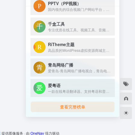
PPTV（PP视频）
国内领先的综合视频门户网站平台，汇集电视剧、电影、动漫、综艺、体育、娱乐、游戏、搞笑、旅游等视频类目，为您提供画面清晰、播放流畅的高清视频，免费在线观看正版热门视频内容就来PP视频。
千盒工具
专注优质在线工具。视频工具、音频工具、图片工具、 PDF工具、办公辅助、设计工具、文本工具、数字工具、单位转换等工具。拥有良好的用户体验，提升您的工作学习效率！
RiTheme主题
高品质的WordPress虚拟资源商城主题开发商，最新版ripro主题,riplus主题下载，正版ripro下载，ripro授权购买,顶尖的资源类付费类wordpress主题下载，高级WordPress主题开发，资源类网站程序源码开发首选。
青岛网络广播
爱青岛-青岛网络广播电视台，青岛电视台官网，融合青岛传媒网，青岛广播网，是青岛视频门户网站。提供青岛电视台、广播电台的在线直播和点播；是《青岛新闻》《生活在线》《今日》《够级英雄》《一见钟情》《行风在线》等栏目的官网；提供青岛新闻、青岛社区、青岛美食、青岛教育、青岛旅游、青岛天气、青岛公交查询等综合信息。
爱粤语
一款在线粤语翻译器。支持粤语和普通话互转、繁简转换以及语音播放的功能。
查看完整榜单
床
提供图像服务 · 由
OneNav
强力驱动