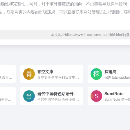
准确性和完整性，同时，对于该外部链接的指向，不由狐狸导航实际控制，在
规合法，后期网页的内容如出现违规，可以直接联系网站管理员进行删除，狐
本文地址https://www.foxccs.cn/sites/1466.htm
青空文庫
探趣岛
Babbel是学习一门新语言的有效方法。我们的系统使用经过科学验证的方法来提高你的语法、词汇和发音。
青空文库是非营利日文电子图书馆，收录版权到期日系文学，含小说、诗歌、戏曲，提供文本免费阅览下载，支持假名分类检索。
当代中国特色话语外译传播平台
SumiNote
『欧路词典』权威的英语在线词典，特别针对Mac苹果系统优化，支持Mdx扩展词库，为您提供英语翻译、每日英语听力、英语入门听力发音、VOA听力、CNN听力、四六级等英语听力资源。
当代中国特色话语外译传播平台