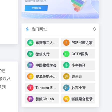
热门网址
东营第二人民医院
PDF书籍之家
微信支付
CCTV国防军事
中国物理学会
小牛翻译
"进
资源帝电子书导航
诗词云
录以及
要找
Tencent EdgeOne
妙言小智
极狐GitLab
狐狸聚合登录