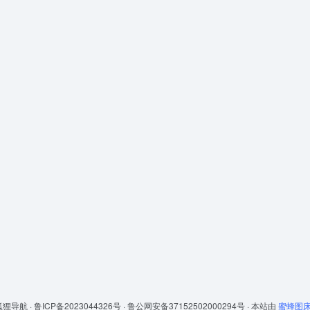
狐狸导航 ·
鲁ICP备2023044326号 ·
鲁公网安备37152502000294号 ·
本站由
蜜蜂图