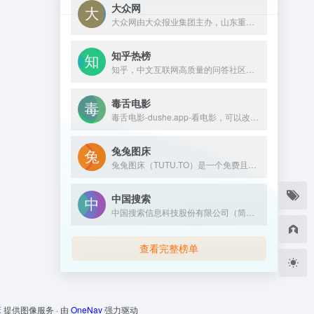
大众网
大众网由大众报业集团主办，山东重点党媒新闻外宣网站，覆盖全省 16 市，汇聚时政、文旅、财经、民生等原创资讯，融权威发布与本地生活服务于一体。
知乎热榜
知乎，中文互联网高质量的问答社区和创作者聚集的原创内容平台，于 2011 年 1 月正式上线，以「让人们更好的分享知识、经验和见解，找到自己的解答」为品牌使命。知乎凭借认真、专业、友善的社区氛围、独特的产品机制以及结构化和易获得的优质内容，聚集了中文互联网科技、商业、影视、时尚、文化等领域最具创造力的人群，已成为综合性、全品类、在诸多领域具有关键影响力的知识分享社区和创作者聚集的原创内容平台，建立
毒舌电影
毒舌电影-dushe.app-看电影，可以改变人生！奈飞Netflix免费看，每天更新热火欧美日韩剧，最新韩国电影，在线免费电影网，VIP视频免费看！
兔兔图床
兔兔图床（TUTU.TO）是一个免费且高效的在线图片存储平台，专为用户提供便捷的图片上传与分享服务。用户可以轻松上传单张最大30MB的图片，无需注册即可使用。我们的平台支持多种图片格式，并确保图片的快速加载与高质量显示。享受无限制的上传空间和稳定的图片链接，让你的图片随时随地呈现最佳效果。
中国搜索
中国搜索信息科技股份有限公司（简称中国搜索）是新华社主管主办的国家搜索平台、中央新闻网站、信息科技企业“国家队”，于2014年2月由中央七大主要新闻单位联合设立。作为国家高新技术企业，中国搜索坚持“国家站位、搜索定位、科学品位、市场地位”，致力于以中国观点、中国算法，重组服务于中国式现代化的数据和信息。
查看完整榜单
床
提供图像服务 · 由
OneNav
强力驱动