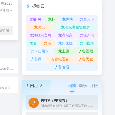
2026
标签云
狸导航不
龙虾 AI
龙虾
龙虎榜
龙笑天下
龙笑天
龙湖冠寓租赁住房
l转载请注明
龙湖冠寓官网
龙湖冠寓
龙江新闻
龙岩
龙岗
龙头医院
龙口医院
龙卡信用卡
龙主题
齐鲁视频
齐鲁网
齐鲁电视台
齐鲁民生
齐鲁晚报
探趣岛tanqudao.com是一款有趣的敲键盘练习英语，游戏化英语学习工具网站软件，让英语学习轻松高效，越学越停不下来。
网址
日榜
周榜
月榜
SumiNote 是一款专为国际学生设计的AI驱动工具，旨在帮助学生生成和整理课堂笔记。
PPTV（PP视频）
国内领先的综合视频门户网站平台，汇集电视剧、电影、动漫、综艺、体育、娱乐、游戏、搞笑、旅游等视频类目，为您提供画面清晰、播放流畅的高清视频，免费在线观看正版热门视频内容就来PP视频。