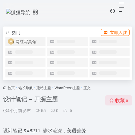
热门
立即入驻
网红写真馆
首页
•
站长导航
•
建站主题
•
WordPress主题
•
正文
设计笔记 – 开源主题
收藏
0
4个月前发布
55
0
0
设计笔记 &#8211; 静水流深，美语善缘