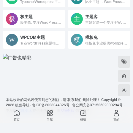
Typecho/Woredpress主题站
比比主题 ，WordPress主题
极主题
主题客
极主题; 专注WordPress主题插件开发
主题客是一个专注于WordPress原创主题开发，模板、插件、教程、经验分享的WordPress站点。
WPCOM主题
模板兔
专业WordPress主题模板服务商，我们的团队有着多年的WordPress主题开发经验，所有WP主题及插件均原创开发，并有我们自主开发的wordpress后台主题设置面板，即使不懂代码也能轻松搞定！WPCOM，打造更专业的WordPress中文建站服务商
模板兔专业提供wordpress主题定制开发，wordpress主题、wordpress模板、wordpress插件、wordpress企业主题、wordpress博客模板免费下载。
本站收录的网站若侵害到您的利益，请
联系我们
删除处理！ Copyright ©
2026
狐狸导航 ·
鲁ICP备2023044326号 ·
鲁公网安备37152502000294号 ·
本站由
蜜蜂图床
提供图像服务 · 由
OneNav
强力驱动
首页
导航
投稿
我的