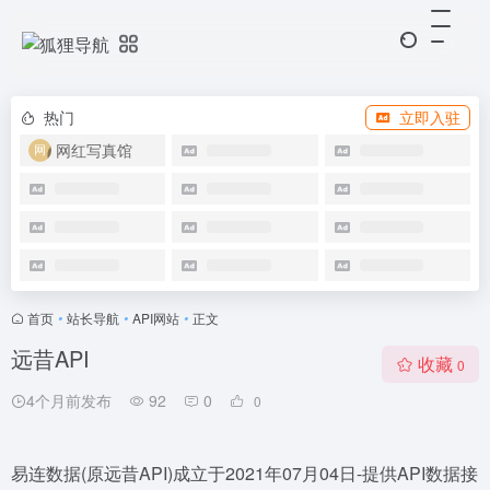
热门
立即入驻
网红写真馆
首页
•
站长导航
•
API网站
•
正文
远昔API
收藏
0
4个月前发布
92
0
0
易连数据(原远昔API)成立于2021年07月04日-提供API数据接