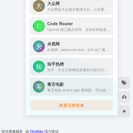
大众网
大众网由大众报业集团主办，山东重点党媒新闻外宣网站，覆盖全省 16 市，汇聚时政、文旅、财经、民生等原创资讯，融权威发布与本地生活服务于一体。
Code Router
OpenAI 接口聚合管理，支持多种渠道包括 Azure，可用于二次分发管理 key，仅单可执行文件，已打包好 Docker 镜像，一键部署，开箱即用
央视网
央视网（www.cctv.com）由中央广播电视总台主办，是以视频为特色的中央重点新闻网站，是央视的融合传播平台，是拥有全牌照业务资质的大型互联网文化企业。秉承“融合创新、一体发展”的理念，以新闻为龙头，以视频为重点，以用户为中心，建成“一网一端多平台多渠道”融媒体传播体系。
知乎热榜
知乎，中文互联网高质量的问答社区和创作者聚集的原创内容平台，于 2011 年 1 月正式上线，以「让人们更好的分享知识、经验和见解，找到自己的解答」为品牌使命。知乎凭借认真、专业、友善的社区氛围、独特的产品机制以及结构化和易获得的优质内容，聚集了中文互联网科技、商业、影视、时尚、文化等领域最具创造力的人群，已成为综合性、全品类、在诸多领域具有关键影响力的知识分享社区和创作者聚集的原创内容平台，建立
毒舌电影
毒舌电影-dushe.app-看电影，可以改变人生！奈飞Netflix免费看，每天更新热火欧美日韩剧，最新韩国电影，在线免费电影网，VIP视频免费看！
查看完整榜单
床
提供图像服务 · 由
OneNav
强力驱动