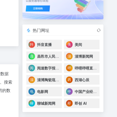
热门网址
抖音直播
美间
昌邑市人民医院
淄博新闻网
阅速数字报刊系统(53BK)
哔哩哔哩直播，二次元弹幕直播平台
az数据
淄博陶瓷琉璃博物馆
西湖心辰
、搜索
切的数
电影网
中国产业经济信息网
聊城新闻网
即创 AI