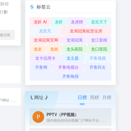
实际控
标签云
进行删
龙虾 AI
龙虾
龙虎榜
龙笑天下
龙笑天
龙湖冠寓租赁住房
l转载请注明
龙湖冠寓官网
龙湖冠寓
龙江新闻
龙岩
龙岗
龙头医院
龙口医院
龙卡信用卡
龙主题
齐鲁视频
齐鲁网
齐鲁电视台
齐鲁民生
齐鲁晚报
网址
日榜
周榜
月榜
济南生活信息门户网站，提供济南交通、济南旅游、济南房地产、济南美食、济南购物、济南教育、济南医疗、济南招聘、济南团购、济南诚信商家等济南生活服务类权威实用资讯。
PPTV（PP视频）
国内领先的综合视频门户网站平台，汇集电视剧、电影、动漫、综艺、体育、娱乐、游戏、搞笑、旅游等视频类目，为您提供画面清晰、播放流畅的高清视频，免费在线观看正版热门视频内容就来PP视频。