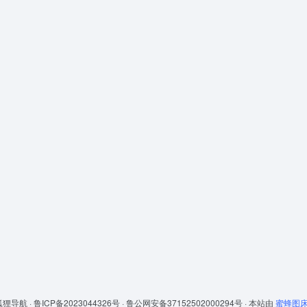
狐狸导航 ·
鲁ICP备2023044326号 ·
鲁公网安备37152502000294号 ·
本站由
蜜蜂图