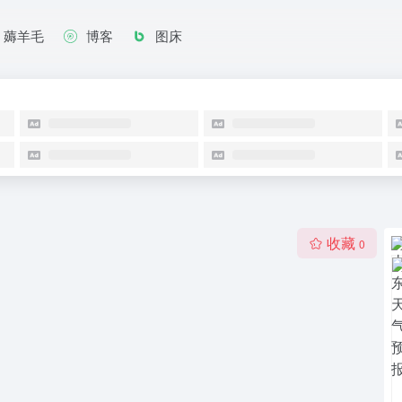
薅羊毛
博客
图床
收藏
0