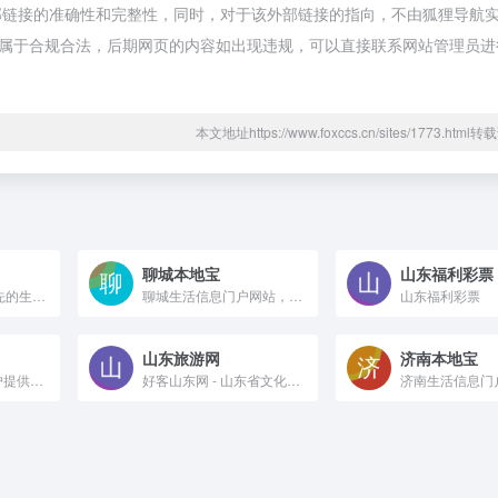
部链接的准确性和完整性，同时，对于该外部链接的指向，不由狐狸导航
容，都属于合规合法，后期网页的内容如出现违规，可以直接联系网站管理员
本文地址https://www.foxccs.cn/sites/1773.htm
聊城本地宝
山东福利彩票
58同城作为中国领先的生活服务平台，业务覆盖招聘、房产、汽车、二手、本地生活服务及金融等各个领域。在用户服务层面，不仅是一个信息交互的平台，更是一站式的生活服务平台，同时也逐步为商家建立全方位的市场营销解决方案。
聊城生活信息门户网站，提供聊城交通、聊城旅游、聊城房地产、聊城美食、聊城购物、聊城教育、聊城医疗、聊城招聘、聊城诚信商家等聊城生活服务类权威实用资讯。
山东福利彩票
山东旅游网
济南本地宝
安居客房产网为用户提供找房信息。包括二手房、新房、租房、商铺、写字楼、海外地产、问答等，挑好房就上安居客
好客山东网 - 山东省文化和旅游厅