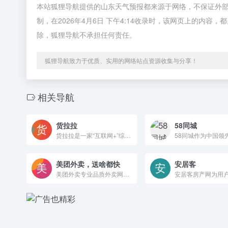
本站狐狸导航提供的山东天气预报都来源于网络，不保证外
制，在2026年4月6日 下午4:14收录时，该网页上的内
除，狐狸导航不承担任何责任。
狐狸导航致力于优质、实用的网络站点资源收集与分享！
相关导航
货拉拉
58同城
货拉拉是一家“互联网+”综合性物流平台，创立于2013年，成长于粤港澳大湾区，从事同城/跨城货运、企业版物流服务、搬家、零担、跑腿、冷运、汽车租售及车后市场服务。公司通过共享模式整合社会运力资源，完成海量运力储备，并依托移动互联、大数据和人工智能技术，搭建“方便、科技、可靠”的货运平台，实现多种车型的即时智能调度，为个人、商户及企业提供高效的物流解决方案。截至2025年11月，货拉拉业务范围覆盖全
美团外卖，送啥都快
安居客
美团外卖专业品质外卖网，饿了订外卖就上美团外卖。美团外卖覆盖全国各城市优质外卖商家、快餐和特色美食，拥有优秀的外卖网上订餐平台和外卖送餐团队，提供24小时叫外卖、外卖网上订餐服务。