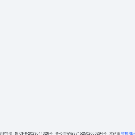
狐狸导航 ·
鲁ICP备2023044326号 ·
鲁公网安备37152502000294号 ·
本站由
蜜蜂图