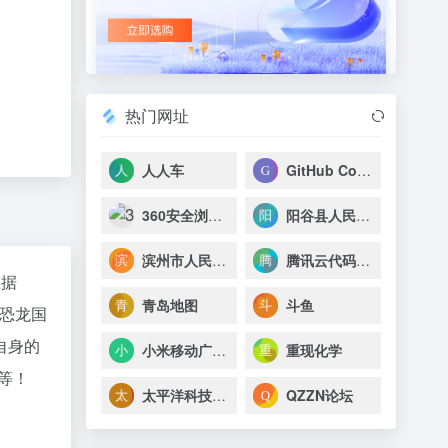
热门网址
人人车
GitHub Copilot
360安全浏览器
阳谷县人民政府
滨州市人民政府
腾讯云代码助手
数据
青岛地图
斗鱼
恐龙国
自身的
小米移动广告联盟
重现化学
等！
太平洋科技_专业IT门户网站
QZZN论坛