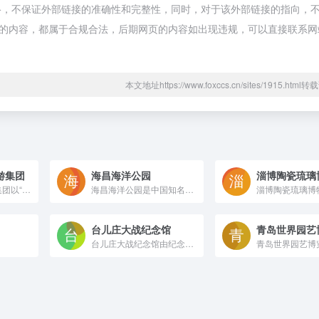
络，不保证外部链接的准确性和完整性，同时，对于该外部链接的指向，
网页上的内容，都属于合规合法，后期网页的内容如出现违规，可以直接联系
本文地址https://www.foxccs.cn/sites/1915.htm
游集团
海昌海洋公园
淄博陶瓷琉璃
蓬莱八仙过海旅游集团以“打造国内一流的旅游航母”为目标，先后建成国家5A级旅游景区——蓬莱三仙山•八仙过海景区、国家4A级景区——蓬莱海洋极地世界、泉城海洋极地世界，以及国内一流的大型主题乐园——蓬莱欧乐堡梦幻世界和泉城欧乐堡梦幻世界，同时拥有三仙山温泉俱乐部、三仙山大酒店、欧乐堡温泉酒店等多个配套实体，形成了集旅游开发、观光、服务为一体的综合性旅游集团。
海昌海洋公园是中国知名的主题公园和配套商用物业开发及运营商。拥有两个国家级“5A”、六个“4A”级景区，专业的动物保育技术及养护团队。在这里你可以自由穿越南北极，感受海洋的神奇，开启有梦有爱有快乐的旅程。跟随海昌海洋公园一起体验奇妙海洋的魅力！
台儿庄大战纪念馆
青岛世界园艺
台儿庄大战纪念馆由纪念碑、陈列馆、影视馆、全景画馆、战地记者馆、无名英雄墓、国防教育园等部分组成，并设有临时展厅、多功能报告厅和红色图书室。