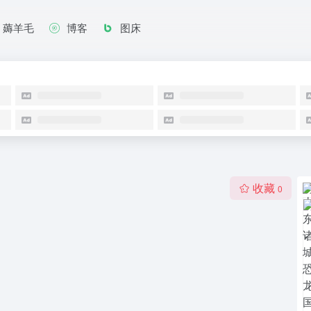
薅羊毛
博客
图床
收藏
0