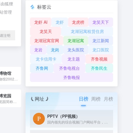
不由狐狸
标签云
网站管理
龙虾 AI
龙虾
龙虎榜
龙笑天下
龙笑天
龙湖冠寓租赁住房
l转载请注明
龙湖冠寓官网
龙湖冠寓
龙江新闻
龙岩
龙岗
龙头医院
龙口医院
龙卡信用卡
龙主题
齐鲁视频
齐鲁网
齐鲁电视台
齐鲁民生
博物馆
齐鲁晚报
淄博陶瓷琉璃博物馆2002年建馆，2011年被国家批准向全社会免费开放，2020年淄博陶瓷琉璃博物馆跨入国家一级博物馆行列，目前是全国科普教育基地、国家4A级旅游景点、全国工业旅游示范点、山东省非物质文化遗产馆、省关心下一代教育基地和淄博市爱国主义教育基地。我馆主体建筑面积5万平方米，展览面积2万平方米。陈列展品跨越上下一万年，陈列古今中外各类陶瓷琉璃精品1.6万余件。展馆地上五层，地下一层，分为
博览园
网址
日榜
周榜
月榜
青岛世界园艺博览园简称青岛世博园，隶属青岛世园集团，2015年3月28日开园纳客，国家AAAA级旅游景区。景区地处崂山西北麓，三面环山，东临滨海公路，距离海边10分钟车程。景区占地约164公顷，由两轴六园组成，植被覆盖率达71%。
PPTV（PP视频）
国内领先的综合视频门户网站平台，汇集电视剧、电影、动漫、综艺、体育、娱乐、游戏、搞笑、旅游等视频类目，为您提供画面清晰、播放流畅的高清视频，免费在线观看正版热门视频内容就来PP视频。