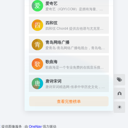
爱奇艺
爱奇艺（iQIYI.COM）是拥有海量、优质、高清的网络视频的大型视频网站，专业的网络视频播放平台。爱奇艺影视内容丰富多元，涵盖电影、电视剧、动漫、综艺、生活、音乐、搞笑、财经、军事、体育、片花、资讯、微电影、儿童、母婴、教育、科技、时尚、原创、公益、游戏、旅游、拍客、汽车、纪录片、爱奇艺自制剧等剧目。视频播放清晰流畅，操作界面简单友好，真正为用户带来“悦享品质”的在线观看体验。
四和弦
四和弦 Chord4 提供吉他谱与尤克里里谱（Ukulele）免费在线查询，支持移调、在线录音、普通话与粤语拼音对照，适合吉他初学者与进阶爱好者使用。
青岛网络广播
爱青岛-青岛网络广播电视台，青岛电视台官网，融合青岛传媒网，青岛广播网，是青岛视频门户网站。提供青岛电视台、广播电台的在线直播和点播；是《青岛新闻》《生活在线》《今日》《够级英雄》《一见钟情》《行风在线》等栏目的官网；提供青岛新闻、青岛社区、青岛美食、青岛教育、青岛旅游、青岛天气、青岛公交查询等综合信息。
歌曲海
歌曲海是一个专业免费的在线音乐搜索与下载平台，致力于为用户提供全网最全面的MP3歌曲资源。无论是付费歌曲、流行音乐，还是经典老歌，这里都能轻松找到。
唐诗宋词
唐诗宋词精选网-传承中华历史文化，免费提供古诗大全300首、唐诗300首和古诗词大全学习，中国古诗文网收录了数十万量级的唐诗宋词和宋词精选，努力打造一个古诗词爱好者对古诗鉴赏及赏析的最佳平台；深厚的中国文化底蕴，我们致力成为提供古诗资料最全面的网站。
查看完整榜单
床
提供图像服务 · 由
OneNav
强力驱动