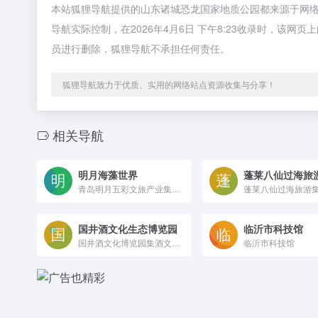
本站狐狸导航提供的山东诸城恐龙国家地质公园都来源于网
导航实际控制，在2026年4月6日 下午8:23收录时，该
员进行删除，狐狸导航不承担任何责任。
狐狸导航致力于优质、实用的网络站点资源收集与分享！
相关导航
明月海藻世界
蓬莱八仙过海旅
青岛明月五彩文旅产业集团有限公司明月海藻世界位于美丽的青岛西海岸新区，东临海军公园、南靠珠山秀谷，依山傍海，是目前以海藻为主题的旅游景区。明月海藻世界位于美丽的青岛西海岸新区，是以海藻为主题的旅游景区。海藻世界包含中国海藻科技馆、国家重点实验室、海藻部落、海藻健康舫、轻食餐厅、海洋生活家酒店等功能体验区。
国井酒文化生态博览园
临沂市科技馆
国井酒文化博览园集酒文化体验、古法生态酿造演绎、行业开创性成果集群博览、白酒私蔵封蔵等为一体，是一处整合了丰富的黄河自然生态资源、深厚的国井扳倒井酒文化资源，以及高青人文资源的工业旅游园区。旅游咨询电话:0533-6973113 旅游投诉电话:0533-6962270 旅游救助电话:0533-697312
临沂市科技馆