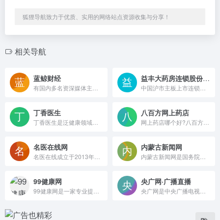
狐狸导航致力于优质、实用的网络站点资源收集与分享！
相关导航
蓝鲸财经
益丰大药房连锁股份有限公司
有国内多名资深媒体主编担纲，力推独家快速深度财经资讯。行业涉及传媒、TMT、基金、银行、汽车、互联网金融、教育、健康等最为活跃的领域。
中国沪市主板上市连锁药房——益丰大药房是全国大型药品零售连锁企业。公司始终高举“平价、专业”大旗，秉承“诚信、敬业、务实、创新”的企业精神，为健康生活提供超值商品和服务。
丁香医生
八百方网上药店
丁香医生是泛健康领域的专业健康生活方式平台，致力于联合专业力量为大众提供专业的健康生活方式建议和解决方案，一站式解决大众的健康需求。
网上药店哪个好?八百方网上药店-全国网上买药的正规网站，网上药店提供覆盖中西药品、营养保健、医疗器械、医疗辅料等品类范围的销售服务，八百方网上药店是您网上购买药品正规合法药房网,并有专业的药师免费为你用药指导。
名医在线网
内蒙古新闻网
名医在线成立于2013年，系一家智慧医疗公司，公司建立并运营“健康科普”及“互联网医院”两大精准就医服务平台。为患者、医生、 医疗机构、 医药企业提供服务，分别在北京、重庆、成都、广州设有经营机构，在重庆、成都自主建立运营两家互联网医院。
内蒙古新闻网是国务院新闻办批准的地方重点新闻网站，是内蒙古地区覆盖面最广、影响力最大、信息量最大、浏览人数最多的权威发布平台。内蒙古12个盟市103个旗县区地方网群，把内蒙古新闻触角伸向基层。
99健康网
央广网·广播直播
99健康网是一家专业提供健康资讯的综合性健康网，是最适合中国人的健康门户网站。99健康网站旗下设有医院库、药品库、男科、妇科、中医、老人、育儿、体检、图库、美容、整形、减肥、健身、心理、饮食、保健、疾病等频道。是医疗保健类网站杰出代表，欢迎广大网友加入我们的99健康论坛一起交流健康养生之道。
央广网是中央广播电视总台主办的中央重点新闻网站，是中国最具影响力的网络媒体之一，也是国内新闻原创报道生产的核心平台和中文互联网原创内容传播的重要节点。