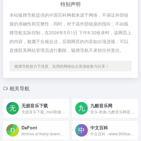
特别声明
本站狐狸导航提供的中国百科网都来源于网络，不保证外部链
接的准确性和完整性，同时，对于该外部链接的指向，不由狐
狸导航实际控制，在2026年5月1日 下午8:32收录时，该网页上
的内容，都属于合规合法，后期网页的内容如出现违规，可以
直接联系网站管理员进行删除，狐狸导航不承担任何责任。
狐狸导航致力于优质、实用的网络站点资源收集与分享！
相关导航
无损音乐下载
九酷音乐网
无损音乐下载_mp3歌曲下载
音乐-歌曲.九酷音乐网是专业的在线音乐试听mp3下载网站.收录了网上最新歌曲和流行音乐,网络歌曲,好听的歌,抖音热门歌曲,经典老歌等最新流行歌曲MP3下载试听服务,是您寻找好听的歌首选网站。
DaFont
中文百科
Archive of freely downloadable fonts. Browse by alphabetical listing, by style, by author or by popularity.
中文百科（www.360baike.cn）一部人人都能参与编写的百科全书。提供百科词条的搜索、分享和创建服务，人物百科、企业百科、品牌百科、学术百科、公益百科。在这里，看懂全世界！