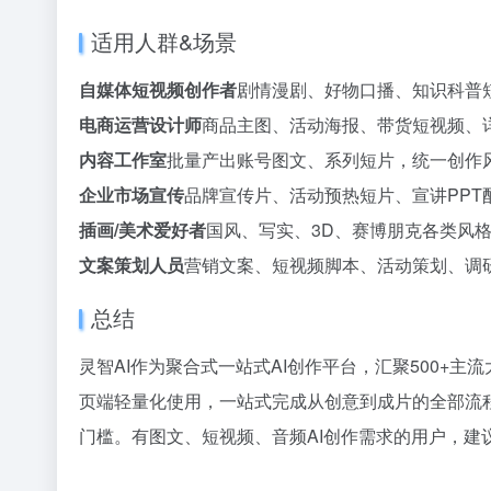
适用人群&场景
自媒体短视频创作者
剧情漫剧、好物口播、知识科普
电商运营设计师
商品主图、活动海报、带货短视频、
内容工作室
批量产出账号图文、系列短片，统一创作
企业市场宣传
品牌宣传片、活动预热短片、宣讲PPT
插画/美术爱好者
国风、写实、3D、赛博朋克各类风
文案策划人员
营销文案、短视频脚本、活动策划、调
总结
灵智AI作为聚合式一站式AI创作平台，汇聚500+
页端轻量化使用，一站式完成从创意到成片的全部流
门槛。有图文、短视频、音频AI创作需求的用户，建