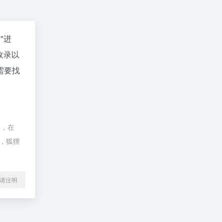
"进
收录以
需要找
制，在
除，狐狸
l转载请注明