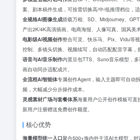
案、剧本稿件生成，可按需切换高/中/低推理档位，
全规格AI图像生成
搭载万相、SD、Midjourney
产出2K/4K高清插画、电商海报、人像写真、国风
电影级AI视频创作
整合可灵、快乐马、Pix、Vid
控制、多镜头切换、视频续写，自动匹配配音字幕，
语音与AI音乐制作
内置豆包TTS、Suno音乐模型
画自动同步适配成片。
全流程AI智能体
专属创作Agent，输入主题即可自
频，大幅减少分步操作成本。
灵感素材广场与套餐体系
海量用户公开创作模板可直
新用户注册赠送免费创作额度。
核心优势
海量模型统一入口
聚合500+海内外主流AI大模型