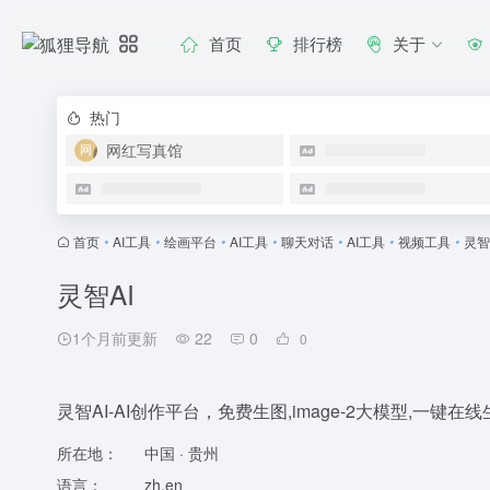
首页
排行榜
关于
热门
网红写真馆
首页
•
AI工具
•
绘画平台
•
AI工具
•
聊天对话
•
AI工具
•
视频工具
•
灵智
灵智AI
1个月前更新
22
0
0
灵智AI-AI创作平台，免费生图,image-2大模型,一键在
所在地：
中国 · 贵州
语言：
zh,en