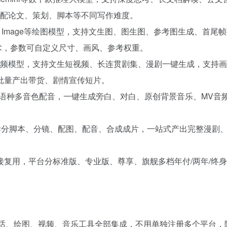
适配论文、策划、脚本等不同写作难度。
、GPT Image等绘图模型，支持文生图、图生图、参考图生成、首尾
美术，参数可自定义尺寸、画风、参考权重。
u等视频模型，支持文生短视频、长连贯剧集、漫剧一键生成，支持
批量产出带货、剧情宣传短片。
，多语种多音色配音，一键生成旁白、对白、原创背景音乐、MV音
动拆分脚本、分镜、配图、配音、合成成片，一站式产出完整漫剧
接复用，平台分标准版、专业版、尊享、旗舰多档年付/两年/终
，对话、绘图、视频、音乐工具全部集成，不用单独注册多个平台，