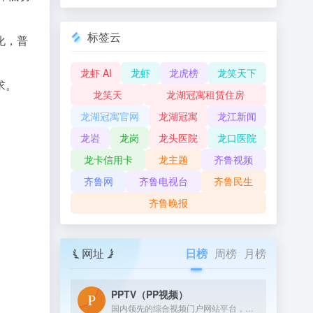
标签云
化，普
龙虾 AI
龙虾
龙虎榜
龙笑天下
求。
龙笑天
龙湖冠寓租赁住房
龙湖冠寓官网
龙湖冠寓
龙江新闻
龙岩
龙岗
龙头医院
龙口医院
龙卡信用卡
龙主题
齐鲁视频
齐鲁网
齐鲁电视台
齐鲁民生
齐鲁晚报
网址
日榜
周榜
月榜
PPTV（PP视频）
国内领先的综合视频门户网站平台，汇集电视剧、电影、动漫、综艺、体育、娱乐、游戏、搞笑、旅游等视频类目，为您提供画面清晰、播放流畅的高清视频，免费在线观看正版热门视频内容就来PP视频。