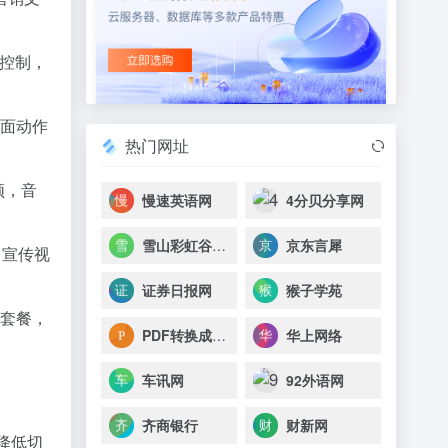
帧控制，
画面动作
热门网址
频，音
慢速英语网
4分贝分享网
雪山彩虹谷景区
京东言犀
、宣传视
证券日报网
猴子学苑
身套餐，
PDF转换成Word转换器在线免费
华上网络
车讯网
92外语网
齐商银行
财新网
降低切