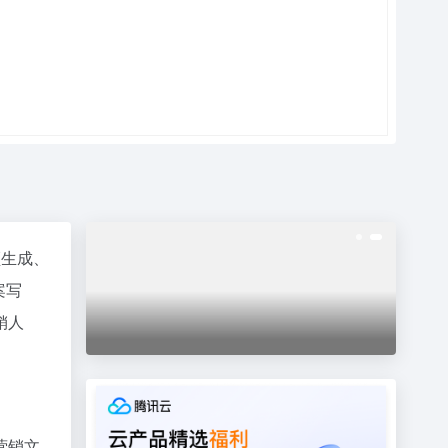
频生成、
案写
销人
营销文