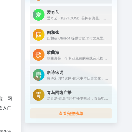
爱奇艺
爱奇艺（iQIYI.COM）是拥有海量、优质、高清的网络视频的大型视频网站，专业的网络视频播放平台。爱奇艺影视内容丰富多元，涵盖电影、电视剧、动漫、综艺、生活、音乐、搞笑、财经、军事、体育、片花、资讯、微电影、儿童、母婴、教育、科技、时尚、原创、公益、游戏、旅游、拍客、汽车、纪录片、爱奇艺自制剧等剧目。视频播放清晰流畅，操作界面简单友好，真正为用户带来“悦享品质”的在线观看体验。
四和弦
四和弦 Chord4 提供吉他谱与尤克里里谱（Ukulele）免费在线查询，支持移调、在线录音、普通话与粤语拼音对照，适合吉他初学者与进阶爱好者使用。
歌曲海
歌曲海是一个专业免费的在线音乐搜索与下载平台，致力于为用户提供全网最全面的MP3歌曲资源。无论是付费歌曲、流行音乐，还是经典老歌，这里都能轻松找到。
唐诗宋词
唐诗宋词精选网-传承中华历史文化，免费提供古诗大全300首、唐诗300首和古诗词大全学习，中国古诗文网收录了数十万量级的唐诗宋词和宋词精选，努力打造一个古诗词爱好者对古诗鉴赏及赏析的最佳平台；深厚的中国文化底蕴，我们致力成为提供古诗资料最全面的网站。
青岛网络广播
能，网
爱青岛-青岛网络广播电视台，青岛电视台官网，融合青岛传媒网，青岛广播网，是青岛视频门户网站。提供青岛电视台、广播电台的在线直播和点播；是《青岛新闻》《生活在线》《今日》《够级英雄》《一见钟情》《行风在线》等栏目的官网；提供青岛新闻、青岛社区、青岛美食、青岛教育、青岛旅游、青岛天气、青岛公交查询等综合信息。
低入门
查看完整榜单
展示为准。