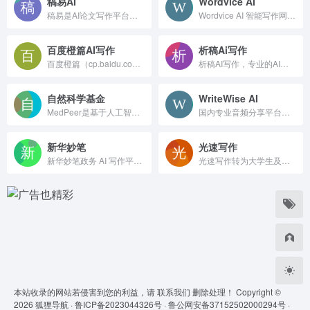
稿易AI
Wordvice AI
稿易是AI论文写作平台，10分钟产出3万字，提供真实网络数据、图、表、公式、代码，不限次2000字3级提纲，附带ppt、开题报告、任务书、40篇真实参考文献。
Wordvice AI 智能写作网站，具备免费语法检查和改写润色等多种辅助写作功能，起草学术论文、留学申请、商业文件时活用 AI 写作工具，提高效率和品质。
百度橙篇AI写作
析稿Ai写作
百度橙篇（cp.baidu.com），百度文库旗下长文 AI 创作平台，搭载 DeepSeek-R1，支持论文写作、智能 PPT、学术查重、AI 改写、多模态图文生成，适配学术、办公内容创作。
析稿AI写作，专业的AI论文自动生成写作助手，提供从选题、写作到降重的全流程服务，涵盖毕业论文期刊论文职称论文开题报告任务书降AIGC等等
自然科学基金
WriteWise AI
MedPeer是基于人工智能技术的生物科研服务平台，为科研人员提供全方位的工具和服务，包括论文写作、科研绘图、AI工具、智能翻译、自然科学基金和科技文献库等多种功能模块。
国内专业音频分享平台，随时随地，听我想听！4亿用户选择的在线音频平台。马东、郭德纲、吴晓波等20多万大咖入驻，1亿多条原创有声内容覆盖有声书、儿童、相声评书、财经新闻、音乐等328类。
新华妙笔
光速写作
新华妙笔政务 AI 写作平台，新华社联合研发，适配政企公文场景，集成 AI 写稿、润色、合规校对、音频转纪要，内置权威政策素材库，提供个人、团队、私有化部署方案。
光速写作转为大学生及职场（公务）人士提供的全新智能写作软件。提供全文生成，大纲生成、文章改写、续写、扩写，AI问答，以及在各类根据您输入需求自动生成您需要的文本等AI功能。
本站收录的网站若侵害到您的利益，请
联系我们
删除处理！ Copyright ©
2026
狐狸导航 ·
鲁ICP备2023044326号 ·
鲁公网安备37152502000294号 ·