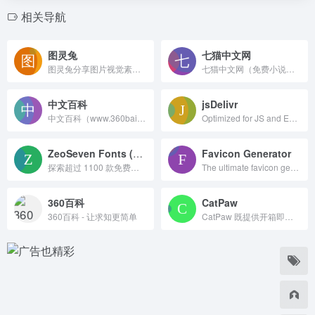
相关导航
图灵兔
七猫中文网
图灵兔分享图片视觉素材，提供高质量的设计图片素材免费下载
七猫中文网（免费小说大全）与国内各大小说站合作，为小说爱好者提供更多更全的各类免费小说上百万本。七猫免费小说包括言情小说，穿越小说，玄幻小说，校园小说，都市小说，武侠小说，网游小说等等。七猫中文网只有想不到，没有找不到！
中文百科
jsDelivr
中文百科（www.360baike.cn）一部人人都能参与编写的百科全书。提供百科词条的搜索、分享和创建服务，人物百科、企业百科、品牌百科、学术百科、公益百科。在这里，看懂全世界！
Optimized for JS and ESM delivery from npm and GitHub. Works with all web formats. Serving more than 150 billion requests per month.
ZeoSeven Fonts (ZSFT)
Favicon Generator
探索超过 1100 款免费商用字体，并使用强大的预览功能、下载和 WebFonts API。
The ultimate favicon generator. Design your icons platform per platform and make them look great everywhere. Including in Google results pages.
360百科
CatPaw
360百科 - 让求知更简单
CatPaw 既提供开箱即用的 AI 智能工作台，也面向企业提供 Agent 开发与托管能力，助力企业构建 AI 数字员工、推进业务 AI 化改造。