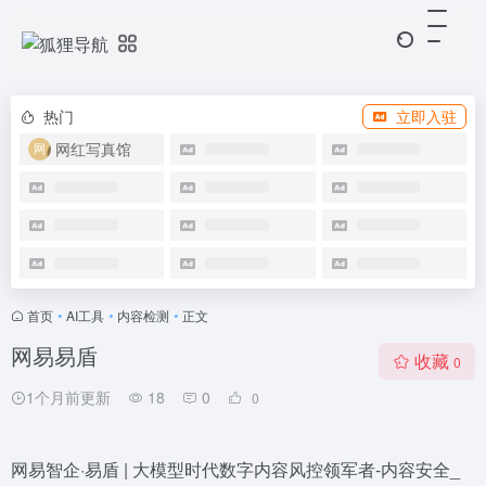
热门
立即入驻
网红写真馆
首页
•
AI工具
•
内容检测
•
正文
网易易盾
收藏
0
1个月前更新
18
0
0
网易智企·易盾 | 大模型时代数字内容风控领军者-内容安全_