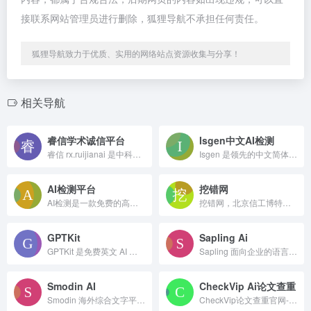
接联系网站管理员进行删除，狐狸导航不承担任何责任。
狐狸导航致力于优质、实用的网络站点资源收集与分享！
相关导航
睿信学术诚信平台
Isgen中文AI检测
睿信 rx.ruijianai 是中科睿鉴学术检测平台，支持中英文本、实验图片、参考文献核验，识别 AI 生成与 PS 篡改，输出句级风险报告，适配毕业论文与期刊投稿自查。
Isgen 是领先的中文简体 AI 检测器，用于检测 Openai 的 GPT-5、Chat-GPT、Claude、Gemini、Deepseek 和其他开源模型编写的文本。
AI检测平台
挖错网
AI检测是一款免费的高精度中文AI率检测工具，类似于朱雀大模型检测器，可以帮您检测内容是否使用AI技术生成，准确性高。
挖错网，北京信工博特智能科技有限公司开发的内容安全审校平台。支持文本挖错审校、内容安全合规审核、AIGC内容检测等功能。审校功能可准确识别内容中的错别字、敏感信息、意识形态风险等190+风险项，准确率高达98%。主要服务于党政机关、出版传媒、金融司法等需高频处理规范性文本的职业群体。
GPTKit
Sapling Ai
GPTKit 是免费英文 AI 检测工具，采用六种检测算法综合判定 GPT 类生成文本，访客免费检测 2048 字符，注册提升额度，生成内容真实性分析报告，面向师生与内容创作者。
Sapling 面向企业的语言模型工具，集成实时语法校对、智能补全、AI 内容检测，适配 CRM 客服系统，提供私有化部署与开发 SDK，主打海外商务英文沟通优化。
Smodin AI
CheckVip Ai论文查重
Smodin 海外综合文字平台，集成 AI 写作、AI 检测器、AI 人文改写、论文查重，支持百余种语言，一站式完成文稿创作、去 AI 痕迹与原创校验，适配学生、科研、自媒体人群。
CheckVip论文查重官网-免费查重_论文降重_AIGC降重_答辩PPT生成