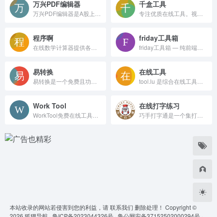
万兴PDF编辑器
千盒工具
万兴PDF编辑器是A股上市公司万兴科技旗下产品，它的前身是PDFelement，是一款专业的PDF编辑器。万兴PDF拥有PDF文字编辑、PDF格式转换、PDF文档注释和阅读等多种功能，让PDF编辑像Word一样简单。
专注优质在线工具。视频工具、音频工具、图片工具、 PDF工具、办公辅助、设计工具、文本工具、数字工具、单位转换等工具。拥有良好的用户体验，提升您的工作学习效率！
程序啊
friday工具箱
在线数学计算器提供各种数学工具和数学公式计算，方便解决数学问题。
friday工具箱 — 纯前端在线开发者工具集合，SVG转PNG、图片压缩、JSON格式化、Base64编解码、正则测试、时间戳转换等13个工具，所有处理均在浏览器本地完成，无需上传。
易转换
在线工具
易转换是一个免费且功能强大的在线办公和学术文档转换工具，支持PDF、Word、Excel、PPT、知网CAJ、CAD等百余种常用文档的格式转换、文件压缩、图片处理、文字识别
tool.lu 是综合在线工具平台，涵盖证件照、切图、颜色、违禁词检测等实用工具，配套技术文库、开源类库与开发软件推荐，服务设计、开发从业者。
Work Tool
在线打字练习
WorkTool免费在线工具箱，面向开发者与办公族，含JSON处理、编码转换、PDF图片工具，本地浏览器运算保护隐私，免安装即点即用。
巧手打字通是一个集打字练习、打字速度测试、打字教学、打字游戏娱乐于一体的综合性打字学习训练平台。支持中文打字练习、英文打字训练、拼音打字课程、双拼及五笔打字教程，能够快速提升您的打字速度和准确性,能够满足各种水平的用户。
本站收录的网站若侵害到您的利益，请
联系我们
删除处理！ Copyright ©
2026
狐狸导航 ·
鲁ICP备2023044326号 ·
鲁公网安备37152502000294号 ·