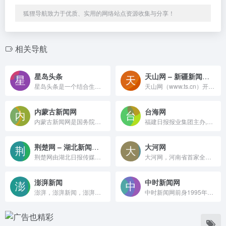
狐狸导航致力于优质、实用的网络站点资源收集与分享！
相关导航
星岛头条
天山网 – 新疆新闻门户
星岛头条是一个结合生活、新闻资讯、视频及分享功能的综合平台。用户随时随地浏览新闻热话、视频及多元化直播节目
天山网（www.ts.cn）开通于2001年12月18日，是新疆唯一一家重点新闻网站，现有中、俄、维、英、哈五个语种，网站排名居新疆之首。
内蒙古新闻网
台海网
内蒙古新闻网是国务院新闻办批准的地方重点新闻网站，是内蒙古地区覆盖面最广、影响力最大、信息量最大、浏览人数最多的权威发布平台。内蒙古12个盟市103个旗县区地方网群，把内蒙古新闻触角伸向基层。
福建日报报业集团主办,福建第一家以对台传播为特色的综合性新闻网站，突出对台传播特色，搭建海峡两岸交流良性互动平台！全力打造两岸新闻资讯门户、厦门生活资讯门户！总部设在厦门，由海峡在线传媒（厦门）有限公司负责运营。
荆楚网 – 湖北新闻门户
大河网
荆楚网由湖北日报传媒集团主办，湖北荆楚网络科技股份有限公司运营，是湖北最大的网络平台。业务涉及新闻资讯、财经房产、时尚娱乐、旅游信息、教育培训、短信服务、福利彩票、社区论坛等，并积极开拓电子商务、动画动漫、二维码产业。
大河网，河南省首家全国重点新闻网站，由中共河南省委宣传部主管，河南日报报业集团主办。大河网大河户外客户端，是河南最热闹的移动兴趣圈子和社交平台。
澎湃新闻
中时新闻网
澎湃，澎湃新闻，澎湃新闻网，新闻与思想，澎湃是植根于中国上海的时政思想类互联网平台，以最活跃的原创新闻与最冷静的思想分析为两翼，是互联网技术创新与新闻价值传承的结合体，致力于问答式新闻与新闻追踪功能的实践。
中时新闻网前身1995年创立的中时电子报，是台湾首家老牌网络媒体。深耕政经两岸军事新闻，多元专题、影音直播与生活科技频道齐备，内容多元受众广泛。