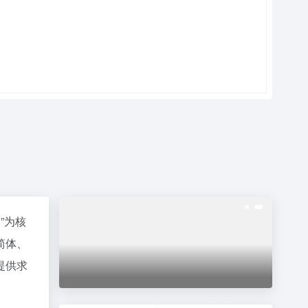
”为核
简体、
提供求