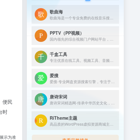
歌曲海
歌曲海是一个专业免费的在线音乐搜索与下载平台，致力于为用户提供全网最全面的MP3歌曲资源。无论是付费歌曲、流行音乐，还是经典老歌，这里都能轻松找到。
PPTV（PP视频）
国内领先的综合视频门户网站平台，汇集电视剧、电影、动漫、综艺、体育、娱乐、游戏、搞笑、旅游等视频类目，为您提供画面清晰、播放流畅的高清视频，免费在线观看正版热门视频内容就来PP视频。
千盒工具
专注优质在线工具。视频工具、音频工具、图片工具、 PDF工具、办公辅助、设计工具、文本工具、数字工具、单位转换等工具。拥有良好的用户体验，提升您的工作学习效率！
爱搜
爱搜-专业网盘资源搜索引擎，专注于收录全网云盘资源，支持百度网盘、阿里云盘、夸克云盘、迅雷云盘等网盘资源的全文检索。 实时更新，海量资源。您想要的这里都有！
唐诗宋词
、便民
唐诗宋词精选网-传承中华历史文化，免费提供古诗大全300首、唐诗300首和古诗词大全学习，中国古诗文网收录了数十万量级的唐诗宋词和宋词精选，努力打造一个古诗词爱好者对古诗鉴赏及赏析的最佳平台；深厚的中国文化底蕴，我们致力成为提供古诗资料最全面的网站。
台时
RiTheme主题
高品质的WordPress虚拟资源商城主题开发商，最新版ripro主题,riplus主题下载，正版ripro下载，ripro授权购买,顶尖的资源类付费类wordpress主题下载，高级WordPress主题开发，资源类网站程序源码开发首选。
际展示为准