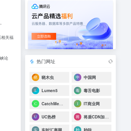
。
医相关福
峡论
热门网址
晓木虫
中国网
Lumen5
毒舌电影
CatchMe图像AI检测
IT商业网
UC热榜
将盾CDN加速防御服务
实时汇率网
秒哒