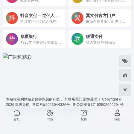
收单官网PC
渣打银行中国官网提供个人银行、企业银行等服务，产品包括信用卡、贷款、储蓄存款、理财产品、代销保险、代销基金等。
抖音支付 – 过亿人都在用
翼支付官方门户
抖音支付—过亿人都在用 | 抖音支付官方网站
推动合作多赢，促进可持续发展，为社会创造全新价值，翼支付打造智慧、安全的数字能力，为消费者和小微企业提供数字生活和数字金融服务，为世界带来勃勃生机。
华夏银行
联通支付
1995年华夏银行率先实行了股份制改造，成为一家全国性股份制商业银行，2003年9月，华夏银行公开发行股票，并在上海证券交易所挂牌上市交易(股票代码600015)，成为全国第五家上市银行。
联通支付 智付由我
本站收录的网站若侵害到您的利益，请
联系我们
删除处理！ Copyright ©
2026
狐狸导航 ·
鲁ICP备2023044326号 ·
鲁公网安备37152502000294号 ·
本站由
蜜蜂图床
提供图像服务 · 由
OneNav
强力驱动
首页
导航
投稿
我的