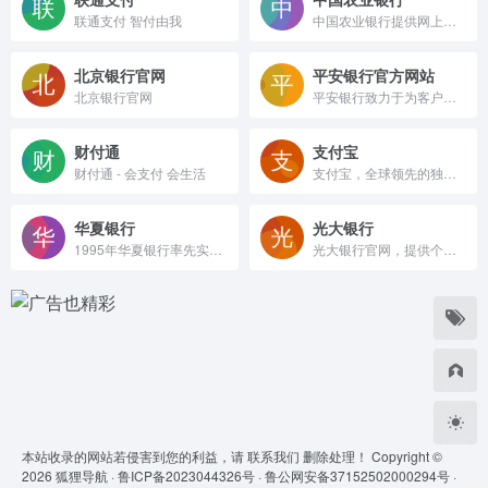
联通支付 智付由我
中国农业银行提供网上银行、投资理财、信用卡、贷款、保险等多种金融产品和服务，满足个人和企业的不同需求。了解农行的优惠活动、服务公告、网点信息等，欢迎访问官网。
北京银行官网
平安银行官方网站
北京银行官网
平安银行致力于为客户提供全方位的银行服务。您可以了解投资理财、贷款、个人通知存款、银行缴费、公司业务等平安银行业务，可以方便快捷的登录网上银行，办理转账汇款、账务查询等业务。
财付通
支付宝
财付通 - 会支付 会生活
支付宝，全球领先的独立第三方支付平台，致力于为广大用户提供安全快速的电子支付/网上支付/安全支付/手机支付体验，及转账收款/水电煤缴费/信用卡还款/AA收款等生活服务应用。
华夏银行
光大银行
1995年华夏银行率先实行了股份制改造，成为一家全国性股份制商业银行，2003年9月，华夏银行公开发行股票，并在上海证券交易所挂牌上市交易(股票代码600015)，成为全国第五家上市银行。
光大银行官网，提供个人、企业、同业存贷理财、信用卡、跨境金融、电子银行服务，发布业务公告、网点、费率与消保相关资讯。
本站收录的网站若侵害到您的利益，请
联系我们
删除处理！ Copyright ©
2026
狐狸导航 ·
鲁ICP备2023044326号 ·
鲁公网安备37152502000294号 ·