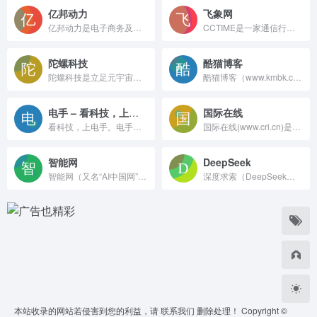
亿邦动力
飞象网
亿邦动力是电子商务及产业数字化知识服务平台
CCTIME是一家通信行业的综合性门户网站，提供通信新闻资讯、通信技术、产品、增值业务、解决方案、通信会展等多种服务。24小时滚动报道IT业界、电信、互联网、科学探索资讯，及时准确传递有价值内容。新潮手机、数码产品上手体验，带你玩转科技世界。
陀螺科技
酷猫博客
陀螺科技是立足元宇宙领域而打造的数字产业服务平台，平台涵盖元宇宙产业资讯、行业快讯、数据报告、行业产品库、产业图谱和投融资数据库等深度内容，自2013年成立以来持续深耕游戏、电竞、XR、区块链等领域并进行重点布局。在助力产业数字化的推进中，已有10年积累，形成了产业新媒体、产业智库、产业创投、数字营销、产业服务的五大业务矩阵。
酷猫博客（www.kmbk.cn）记录生活感悟，解读生活热点；同步分享前端技术与免费博客模板，干货与温度兼具，陪你读懂生活与世界！
电手 – 看科技，上电手
国际在线
看科技，上电手。电手是一个专注于科技、数码和互联网领域的网站，这里提供最新的科技资讯、方法、评测、评论和黑科技软件等内容。通过电手。让电手给关于电脑、手机、硬件、数码，鸿蒙OS、HyperOS、iOS、Android等你关心的一切。
国际在线(www.cri.cn)是由中央广播电视总台主办的中央重点新闻网站,通过44种语言(不含广客闽潮4种方言)对全球进行传播,是中国使用语种最多、传播地域最广、影响人群最大的多应用、多终端网站集群。 国际在线依托中央广播电视总台广泛的资讯渠道和媒体资源,在全球拥有40多个驻外记者站,与许多国家的驻华机构建立了良好的合作关系,已发展成为拥有强大的信息采集网络、多形态传播渠道的国际化新媒体平台。
智能网
DeepSeek
智能网（又名“AI中国网”、简称“AI中国”）致力于为广大用户提供全方位的人工智能信息服务，让科技智慧惠及更多人。为人工智能从业者提供专业的行业资讯、产品信息、专家评论；为广大消费者提供专业的智能产品售前指导，包括价格、选购、评测试用、新品消息等交流互动服务。
深度求索（DeepSeek）助力编程代码开发、创意写作、文件处理等任务，支持文件上传及长文本对话，随时为您提供高效的AI支持。
本站收录的网站若侵害到您的利益，请
联系我们
删除处理！ Copyright ©