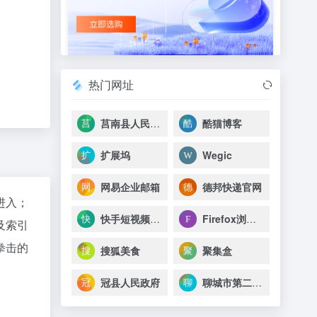
热门网址
莒南县人民医院
酷猫博客
扩展坞
Wegic
网易企业邮箱
德邦快递官网
进入；
快手短视频热榜
Firefox浏览器
及索引
拳击的
搜狐美食
聚集盒
冠县人民政府
聊城市第二人民医院