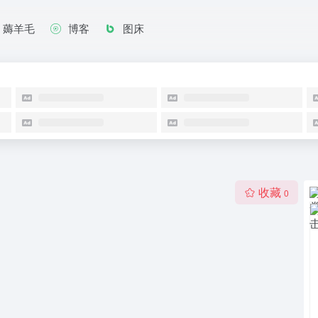
薅羊毛
博客
图床
收藏
0