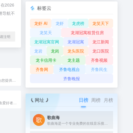
2026
标签云
狸导航不
龙虾 AI
龙虾
龙虎榜
龙笑天下
龙笑天
龙湖冠寓租赁住房
l转载请注明
龙湖冠寓官网
龙湖冠寓
龙江新闻
龙岩
龙岗
龙头医院
龙口医院
龙卡信用卡
龙主题
齐鲁视频
齐鲁网
齐鲁电视台
齐鲁民生
齐鲁晚报
360体育频道，为您提供体育方面的新闻资讯及网址服务，精选专业的体育新闻和赛事报道，猜你爱看的体育资讯，一秒懂你
网址
日榜
周榜
月榜
钓鱼人必看是钓鱼爱好者的门户网站,包括钓鱼技巧,钓鱼视频,鱼饵配方等大量钓鱼知识,也是钓鱼爱好者网上学习钓鱼技巧的家园。
歌曲海
歌曲海是一个专业免费的在线音乐搜索与下载平台，致力于为用户提供全网最全面的MP3歌曲资源。无论是付费歌曲、流行音乐，还是经典老歌，这里都能轻松找到。