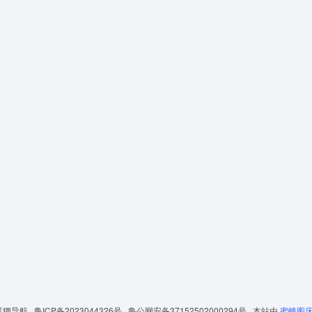
狐狸导航 ·
鲁ICP备2023044326号 ·
鲁公网安备37152502000294号 ·
本站由
蜜蜂图