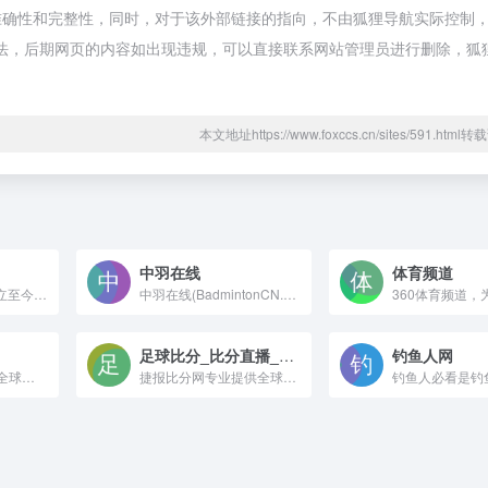
确性和完整性，同时，对于该外部链接的指向，不由狐狸导航实际控制，在
规合法，后期网页的内容如出现违规，可以直接联系网站管理员进行删除，狐
本文地址https://www.foxccs.cn/sites/591.htm
中羽在线
体育频道
腾讯网从2003年创立至今，已经成为集新闻信息，区域垂直生活服务、社会化媒体资讯和产品为一体的互联网媒体平台。腾讯网下设新闻、科技、财经、娱乐、体育、汽车、时尚等多个频道，充分满足用户对不同类型资讯的需求。同时专注不同领域内容，打造精品栏目，并顺应技术发展趋势，推出网络直播等创新形式，改变了用户获取资讯的方式和习惯。
中羽在线(BadmintonCN.com)是知名的羽毛球互动社区网站，包括羽毛球球迷论坛，羽毛球赛事直播，羽毛球教学视频，羽毛球比赛规则，比赛视频，技术讨论，球星资料，羽毛球器材装备库，羽毛球APP等栏目，拥有专业丰富的羽毛球资讯和火爆的球迷互动社区以及各类羽毛球商品优惠促销信息和众多中羽商家。
足球比分_比分直播_足球篮球比分直播 – 捷报比分网
钓鱼人网
7M足球比分网提供全球足球、篮球赛事、棒球赛事，实时比分直播，涵盖英超、欧冠、NBA、CBA等热门联赛最新赛程数据与积分榜。免费查询赛事预测，支持手机APP实时比分提醒！
捷报比分网专业提供全球足球比分直播，综合球类比分速递，足彩名家深度剖析。特邀足彩名家每日撰写原创足球推荐，全年365天不间断更新，是球迷和彩民获取比分资讯、参与竞彩的首选平台。