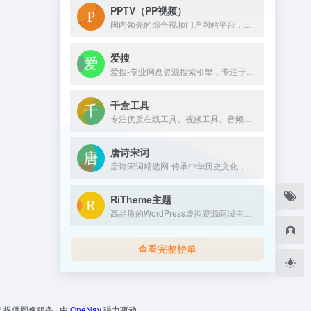
PPTV（PP视频）
国内领先的综合视频门户网站平台，汇集电视剧、电影、动漫、综艺、体育、娱乐、游戏、搞笑、旅游等视频类目，为您提供画面清晰、播放流畅的高清视频，免费在线观看正版热门视频内容就来PP视频。
爱搜
爱搜-专业网盘资源搜索引擎，专注于收录全网云盘资源，支持百度网盘、阿里云盘、夸克云盘、迅雷云盘等网盘资源的全文检索。 实时更新，海量资源。您想要的这里都有！
千盒工具
专注优质在线工具。视频工具、音频工具、图片工具、 PDF工具、办公辅助、设计工具、文本工具、数字工具、单位转换等工具。拥有良好的用户体验，提升您的工作学习效率！
唐诗宋词
唐诗宋词精选网-传承中华历史文化，免费提供古诗大全300首、唐诗300首和古诗词大全学习，中国古诗文网收录了数十万量级的唐诗宋词和宋词精选，努力打造一个古诗词爱好者对古诗鉴赏及赏析的最佳平台；深厚的中国文化底蕴，我们致力成为提供古诗资料最全面的网站。
RiTheme主题
高品质的WordPress虚拟资源商城主题开发商，最新版ripro主题,riplus主题下载，正版ripro下载，ripro授权购买,顶尖的资源类付费类wordpress主题下载，高级WordPress主题开发，资源类网站程序源码开发首选。
查看完整榜单
床
提供图像服务 · 由
OneNav
强力驱动