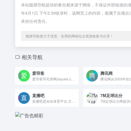
本站狐狸导航提供的拳击都来源于网络，不保证外部链接的准
年4月1日 下午2:39收录时，该网页上的内容，都属于合
承担任何责任。
狐狸导航致力于优质、实用的网络站点资源收集与分享！
相关导航
爱羽客
腾讯网
爱羽客羽毛球网(aiyuke.com)是中国新锐的羽毛球网站。在线提供高清的羽毛球比赛视频,教学视频,业余比赛视频以及最新的羽毛球实用资讯。
直播吧
7M足球比分
直播吧是知名体育平台,主要为足球迷,篮球迷等提供直播,新闻资讯,数据,论坛社区,原创报道,视频集锦等服务