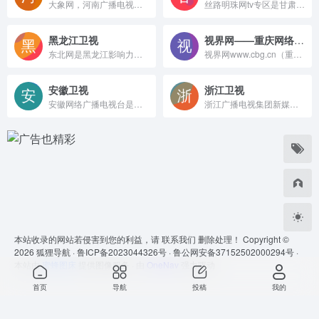
大象网，河南广播电视台官方网络电视台平台，内容涵盖新闻、广播、电视、线上教育、图文、咨询、直播、评论，全天24小时直播电视信号，及时、权威、准确、多样报道国内、省内重要新闻和突发事件，执大象，天下往，河南新闻看大象。
丝路明珠网tv专区是甘肃广电总台官方视听平台，提供甘肃卫视、央视节目直播回放，含本地新闻、文旅慢直播、健康科普直播，网页端免费收看。
黑龙江卫视
视界网——重庆网络广播电视台
东北网是黑龙江影响力最强、访问量最大的综合性网站，是拥有新闻发布、资讯服务、视频播报、多语种传播、无线增值业务服务等多功能的新媒体平台，开设黑龙江新闻、视频、健康等40多个内容频道及论坛、博客、微博、微信等互动交流，提供最全面的黑龙江信息。
视界网www.cbg.cn（重庆网络广播电视台）是经国家新闻出版广电总局批准的，以互联网、移动通信网等新兴信息网络为节目传播载体的新形态广播电视播出机构，是重庆市委、市政府在新媒体领域的喉舌，由重庆电视台和重庆人民广播电台联合开办。
安徽卫视
浙江卫视
安徽网络广播电视台是在安徽电视台网站、安徽电视网的基础上发展起来的新媒体，是以宽带互联网、移动通信网等新兴信息网络为节目传播载体的新形态广播电视播出机构， 是以视听互动为手段、以新闻为核心、以影视娱乐为特色，融网络特征和电视特色为一体的多终端、立体化、全球覆盖的综合视频门户网站。安徽广播电视台官方APP为海豚视界。
浙江广播电视集团新媒体，整合浙江卫视在内的18个广播电视频道的优势资源， 打造“浙江第一视频门户”，为网民提供互联网、通信网、电视网三网融合、无缝衔接的新媒体优质服务。
本站收录的网站若侵害到您的利益，请
联系我们
删除处理！ Copyright ©
2026
狐狸导航 ·
鲁ICP备2023044326号 ·
鲁公网安备37152502000294号 ·
本站由
蜜蜂图床
提供图像服务 · 由
OneNav
强力驱动
首页
导航
投稿
我的