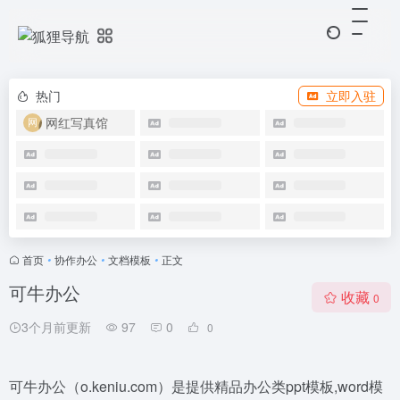
热门
立即入驻
网红写真馆
首页
•
协作办公
•
文档模板
•
正文
可牛办公
收藏
0
3个月前更新
97
0
0
可牛办公（o.keniu.com）是提供精品办公类ppt模板,word模