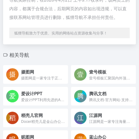
内容，都属于合规合法，后期网页的内容如出现违规，可以直
接联系网站管理员进行删除，狐狸导航不承担任何责任。
狐狸导航致力于优质、实用的网络站点资源收集与分享！
相关导航
摄图网
壹号模板
摄图网是一家专注于正版摄影高清图片素材免费下载的图库作品网站,提供手绘插画,海报,ppt模板,科技,城市,商务,建筑,风景,美食,家居,外景,背景等好看的图片设计素材大全可供下载。摄图摄影师5000+入驻并进行交流成长，百万图片量和设计师在这里找到满意的图片素材和设计灵感!
壹号模板汇聚国内外顶尖Bootstrap模板设计作品和Bootstrap插件，并提供模板在线预览及模板源码下载；涵盖企业网站模板，网站模板下载，CSS模板，网页设计模板，网站后台模板，个人博客模板；高效套用全球顶尖模板作品，免费下载尽在yhmoban.com。
爱设计PPT
腾讯文档
爱设计PPT利用先进的AI技术,自动创建并优化PPT模版。爱设计的AI能为您生成适合的,高质量且独特的PPT模版。让你的演示更加专业和吸引人,做PPT就用爱设计PPT,从此设计不求人
腾讯文档-官方网站-支持多人在线编辑Word、Excel和PPT文档
稻壳儿官网
江源网
Docer稻壳儿是金山办公旗下WPS办公资源分享平台,为WPS用户提供有需要的ppt模板、PPT背景图,PPT素材,PPT图表,ppt课件,文档模版,表格模板,云字体和图标图片素材资源；下载ppt模板,工作总结模板,个人求职应聘简历模版，就来稻壳儿官网，稻壳儿为每个人的进步加分！
江源网是一家专注海量办公资源下载的网站,提供各种精美创意PPT模板、Excel模板、Word模板、免费音效、流程图、思维导图、脑图、视频素材、免费图片、字体资源及大量办公素材,包括个人简历Word模板,工作总结PPT,教育培训课件等大量办公模板等资源下载，为用户效率办公助力。江源网站
昵图网
蓝山办公