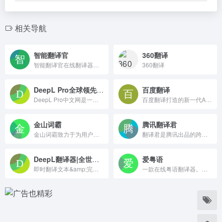
相关导航
智能翻译官
360翻译
智能翻译官在线翻译器可以帮助用户快速准确地进行英语翻译、日语翻译、韩语翻译、粤语翻译等文本翻译操作,还支持文档、图片、音视频翻译功能,是一款简单实用的网页翻译软件.
360翻译
DeepL Pro全球领先的翻译网站，在线多语言翻译，文档翻译，中英互译，专业内容翻译
百度翻译
DeepL Pro中文网是一个综合性的在线翻译工具网站，可在线进行多种语言的翻译，提供在线中文翻译英文,在线文字翻译,在线文档翻译等综合性的在线翻译服务网站。
百度翻译打造的新一代AI大模型翻译平台，为用户提供翻译和阅读外文场景的一站式智能解决方案，支持中文、英文、日语、韩语、德语、法语等203种语言，包括文档翻译、AI翻译、英文润色、双语审校、语法分析等多种能力，是智能时代的翻译新质生产力。
金山词霸
腾讯翻译君
金山词霸致力于为用户提供高效、精准的在线翻译服务，支持中、英、日、韩、德、法等177种语言在线翻译，涵盖即时免费的AI智能翻译、英语翻译、俄语翻译、日语翻译、韩语翻译、图片翻译、文档翻译、中英润色校对、续写扩写等功能。我们的爱词霸翻译器在线助力英文学习者高效翻译，提升写作能力。
翻译君是腾讯出品的跨语言交流软件，支持中、英、日、韩等多门语言，具有翻译准确、高效，稳定的特点，非常适用于境外旅游、对外交流、国际办公等情境，给你带来流畅的翻译体验。
DeepL翻译器|全世界最准确的翻译器
爱粤语
即时翻译文本&amp;完整的文档文件。为个人和团队提供准确的翻译。每天有数百万人使用DeepL进行翻译。
一款在线粤语翻译器。支持粤语和普通话互转、繁简转换以及语音播放的功能。