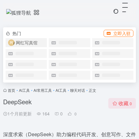
热门
立即入驻
网红写真馆
首页
•
AI工具
•
Ai常用工具
•
AI工具
•
聊天对话
•
正文
DeepSeek
收藏
0
1个月前更新
164
0
0
深度求索（DeepSeek）助力编程代码开发、创意写作、文件