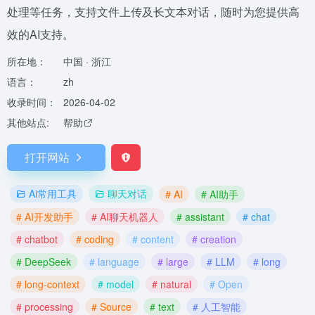
处理等任务，支持文件上传及长文本对话，随时为您提供高
效的AI支持。
所在地：
中国 · 浙江
语言：
zh
收录时间：
2026-04-02
其他站点:
帮助
打开网站
Ai常用工具
聊天对话
# AI
# AI助手
# AI开发助手
# AI聊天机器人
# assistant
# chat
# chatbot
# coding
# content
# creation
# DeepSeek
# language
# large
# LLM
# long
# long-context
# model
# natural
# Open
# processing
# Source
# text
# 人工智能