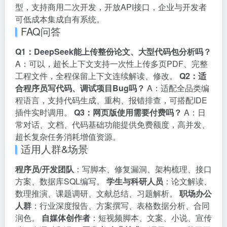
型，支持商用二次开发，开放API接口，企业与开发者
可低成本集成自有系统。
FAQ问答
Q1：DeepSeek能上传整份论文、大型代码包分析吗？
A：可以，超长上下文支持一次性上传多页PDF、完整
工程文件，全程保留上下文连续解读、修改。
Q2：适
合程序员写代码、调试项目Bug吗？
A：适配全品类编
程语言，支持代码生成、重构、报错排查，可搭配IDE
插件实时调用。
Q3：网页版使用需要付费吗？
A：日
常对话、文档、代码基础功能提供免费额度，高并发、
超长复杂任务消耗增值资源。
适用人群&场景
程序员/开发团队
：写脚本、修复漏洞、架构梳理、接口
方案、数据库SQL编写。
学生与科研人员
：论文解读、
数理推演、课题调研、文献总结、习题解析。
职场办公
人群
：行业深度报告、方案撰写、表格数据分析、合同
润色。
自媒体创作者
：短视频脚本、文案、小说、宣传