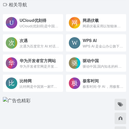
相关导航
UCloud优刻得
网易伏羲
UCloud(优刻得)是中国知名的中立云计算服务商，科创板上市(股票代码：688158)，中国云计算第一股，专注于提供可靠的企业级云服务，包括云服务器、云主机、云数据库、混合云、CDN、人工智能等服务
网易伏羲采用以智能体为中心的AOP技术，通过定义清晰而标准化的任务，并在数字化平台上发布，从而打破传统时空限制，将其精准匹配给最合适的智能体——无论是人类还是AI，从而实现高效的人机协作，并进一步基于智能化算法达成公平价值分配的目标，全面释放AI时代社会生产力。
次遇
WPS AI
次遇为百度官方 AI 对话入口，依托文心大模型，融合实时全网搜索，支持多轮问答、AI 写作、文档解析、图文识别，免登录即可使用，适配办公、学习、生活各类场景。
WPS AI 是金山办公旗下具备大语言模型能力的人工智能应用，提供智能文档写作、长文阅读处理与人机交互等能力，与 WPS办公结合有自动生成 PPT、表格分析处理、文章改写续写、翻译等功能，助力智能办公，提升用户体验。
华为开发者官方网站
驱动中国
华为开发者官网是开发者与华为各技术领域产品交流的主阵地。
驱动中国,国内知名的科技媒体, 24小时滚动报道国内外最有价值的科技新闻、移动通信、IT互联网业界、数码产品、家电及智能穿戴、区块链、VR、共享经济、财经、人工智能、黑科技产品资讯，为用户提供及时权威的科技资讯。
比特网
极客时间
比特网是中国第一家IT互联网媒体，创建于1997年初。我们的使命和愿景是：让科技成为一种生活方式！ChinaByte引领科技产业风向，聚焦产业互联网和数字时代的科技创新，连接C-Level、IT-manager等企业级用户，创造内容和服务的新价值。
极客时间-学 AI ，用极客时间