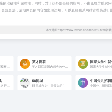
链接的准确性和完整性，同时，对于该外部链接的指向，不由狐狸导航实际
，都属于合规合法，后期网页的内容如出现违规，可以直接联系网站管理员进行
本文地址https://www.foxccs.cn/sites/969.htm
英才网联
全民简历，专注简历模板下载与简历制作。提供各职业精美简历模板免费使用，支持AI一键生成高质量简历。由设计师和HR联合打造的专业简历模板，助你轻松赢得面试机会！找模板、写简历，就上全民简历！
英才网联是国内领先的分行业专业人才招聘网站，为建筑、化工、医药、医疗、金融、制造业等行业用人单位提供网络招聘，高端人才，人才推荐，猎头等招聘服务，是广大求职者和企业信赖的合作伙伴。
载
58同城
中国公共招聘
简历下载网免费提供各行业简历模板WORD可编辑格式免费导出下载使用，涵盖求职简历模板、大学生简历模板、个人简历模板、留学简历模板、英文简历模板、免费简历模板、工作简历模板、保研简历模板、暑期实习简历、寒假实习简历、校招简历等。
58同城作为中国领先的生活服务平台，业务覆盖招聘、房产、汽车、二手、本地生活服务及金融等各个领域。在用户服务层面，不仅是一个信息交互的平台，更是一站式的生活服务平台，同时也逐步为商家建立全方位的市场营销解决方案。