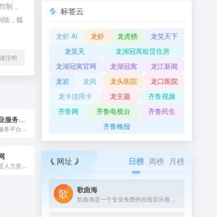
控制，
标签云
删除，狐
龙虾 AI
龙虾
龙虎榜
龙笑天下
龙笑天
龙湖冠寓租赁住房
l转载请注明
龙湖冠寓官网
龙湖冠寓
龙江新闻
龙岩
龙岗
龙头医院
龙口医院
龙卡信用卡
龙主题
齐鲁视频
齐鲁网
齐鲁电视台
齐鲁民生
国家大学生就业服务平台
齐鲁晚报
国家大学生就业服务平台是由教育部主管、教育部学生服务与素质发展中心运营的服务于高校毕业生及用人单位的公共就业服务平台。
网
网址
日榜
周榜
月榜
中国公共招聘网是人力资源和社会保障部主办的公共就业服务网,主要发布招聘信息,招聘会信息,事业单位公开招聘信息,市场资讯等信息,旨在为广大劳动者免费提供信息真实、内容完整、岗位有效、查询便利的信息,并以全面、系统、权威的信息内容提供更加优质高效的就业信息服务
歌曲海
歌曲海是一个专业免费的在线音乐搜索与下载平台，致力于为用户提供全网最全面的MP3歌曲资源。无论是付费歌曲、流行音乐，还是经典老歌，这里都能轻松找到。