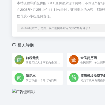
本站狐狸导航提供的BOSS直聘都来源于网络，不保证外部
在2026年4月2日 上午11:11收录时，该网页上的内容
狸导航不承担任何责任。
狐狸导航致力于优质、实用的网络站点资源收集与分享！
相关导航
前程无忧
全民简历网
前程无忧人才网面向全国,提供2026准确的招聘网站信息,为企业和求职者提供人才招聘、求职、找工作、培训等在内的全方位的人力资源服务,更多求职找工作信息尽在前程无忧!
简历本
简历模板免费下
简历本是一个专门写简历的网站，为求职者提供专业简历模板，使用简历本5分钟就能制作一份优秀简历，可随时随地将简历下载为Word、PDF、图片格式文件，可在线发送或投递。