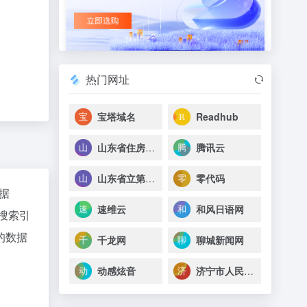
热门网址
宝塔域名
Readhub
山东省住房和城乡建设厅
腾讯云
山东省立第三医院(山东省消化病医院)
零代码
数据
速维云
和风日语网
搜索引
的数据
千龙网
聊城新闻网
动感炫音
济宁市人民政府