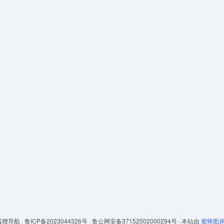
狐狸导航 ·
鲁ICP备2023044326号 ·
鲁公网安备37152502000294号 ·
本站由
蜜蜂图