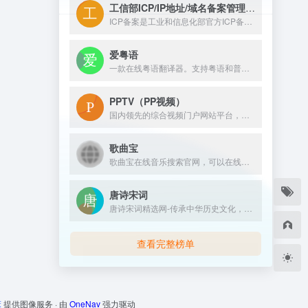
工信部ICP/IP地址/域名备案管理系统
ICP备案是工业和信息化部官方ICP备案管理系统，也是国内唯...
爱粤语
一款在线粤语翻译器。支持粤语和普通话互转、繁简转换以及语音播放的功能。
PPTV（PP视频）
国内领先的综合视频门户网站平台，汇集电视剧、电影、动漫、综艺、体育、娱乐、游戏、搞笑、旅游等视频类目，为您提供画面清晰、播放流畅的高清视频，免费在线观看正版热门视频内容就来PP视频。
歌曲宝
歌曲宝在线音乐搜索官网，可以在线免费下载MP3歌曲、流行音乐、经典老歌等。曲库完整，更新迅速，试听流畅，支持高品质|无损音质~
唐诗宋词
唐诗宋词精选网-传承中华历史文化，免费提供古诗大全300首、唐诗300首和古诗词大全学习，中国古诗文网收录了数十万量级的唐诗宋词和宋词精选，努力打造一个古诗词爱好者对古诗鉴赏及赏析的最佳平台；深厚的中国文化底蕴，我们致力成为提供古诗资料最全面的网站。
查看完整榜单
床
提供图像服务 · 由
OneNav
强力驱动