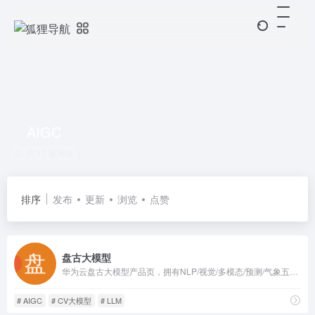
AIGC
共 17 篇网址
排序
发布
更新
浏览
点赞
盘古大模型
华为云盘古大模型产品页，拥有NLP/视觉/多模态/预测/气象五大自研模型，赋能矿山、政务、金融、气象各行业，支持API与私有化部署。
# AIGC
# CV大模型
# LLM