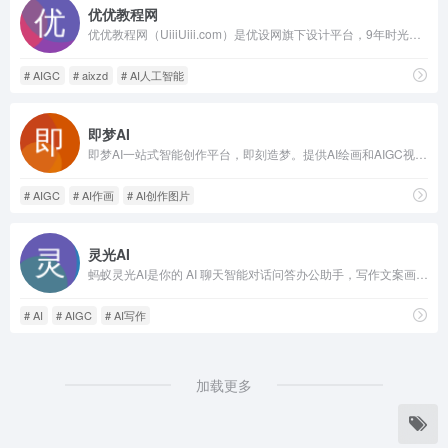
优优教程网
优优教程网（UiiiUiii.com）是优设网旗下设计平台，9年时光，每日更新原创干货，助力设计师成长，成为每个求知者最坚实的依靠。我们已在新基地AI星踪岛aixzd.com为您备好AI时代的一切，欢迎登岛体验。
# AIGC
# aixzd
# AI人工智能
即梦AI
即梦AI一站式智能创作平台，即刻造梦。提供AI绘画和AIGC视频创作体验，拥有激发无限创作灵感的社区。让即梦AI开启您的智能创作之旅，探索梦境实现的无限可能！
# AIGC
# AI作画
# AI创作图片
灵光AI
蚂蚁灵光AI是你的 AI 聊天智能对话问答办公助手，写作文案画图翻译编程全能工具。让复杂，变简单。灵光为你答疑解惑，提供灵感，辅助创作，也可以和你畅聊任何你感兴趣的话题。蚂蚁灵光官网网页版入口。
# AI
# AIGC
# AI写作
加载更多