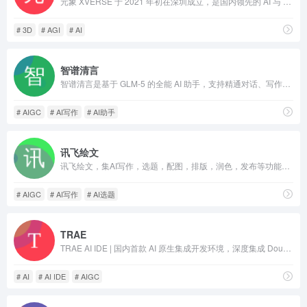
元象 XVERSE 于 2021 年初在深圳成立，是国内领先的 AI 与 3D 技术服务公司，致力于打造 AI 驱动的 3D 内容生产与消费一站式平台，愿景为“定义你的世界”。A leading AI and 3D technology services company in China. We are committed to creating an AI-driven one-stop platform for 3D content production and consumption, with a vision to &quot;Redefine your world.&quot;
# 3D
# AGI
# AI
智谱清言
智谱清言是基于 GLM-5 的全能 AI 助手，支持精通对话、写作与编程。为你答疑解惑，激发创意，更能理解图片与文档，提升学习与工作效率。
# AIGC
# AI写作
# AI助手
讯飞绘文
讯飞绘文，集AI写作，选题，配图，排版，润色，发布等功能为一体的智能创作平台。通用稿件30分钟生成，深度稿件效率翻番。应用于企业公众号，头条，新闻、等场景。释放创意，让内容创作更轻松！
# AIGC
# AI写作
# AI选题
TRAE
TRAE AI IDE | 国内首款 AI 原生集成开发环境，深度集成 Doubao-1.5-pro 与 DeepSeek 模型，支持中文自然语言一键生成完整代码框架，实时预览前端效果并智能修复 BUG。首创 Builder 模式实现需求到代码的自动化开发，兼容 Windows/macOS 系统，官网下载即用。
# AI
# AI IDE
# AIGC