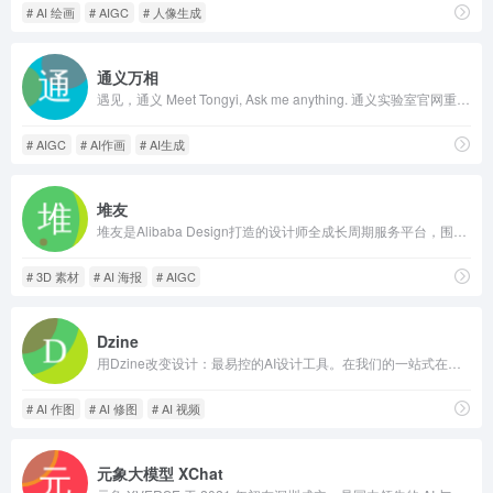
# AI 绘画
# AIGC
# 人像生成
通义万相
遇见，通义 Meet Tongyi, Ask me anything. 通义实验室官网重磅升级，汇聚全系列大模型、最新行业资讯与前沿应用，一览无余，尽在掌握。通义千问具备自然语言理解、文本生成、视觉理解、音频理解等多种能力。
# AIGC
# AI作画
# AI生成
堆友
堆友是Alibaba Design打造的设计师全成长周期服务平台，围绕品质、效率、技能、成就、收入五大用户价值布局平台能力，全力服务设计师，旨在成为设计师的好朋友。 堆友历经大厂设计师团队多轮打磨雕刻，集海量高品质3D素材、实时在线渲染、多元场景功能应用、轻便好学易上手等多重优势于一身的设计神器，更自带免费可商用属性，为专业设计师、运营工友、学生小白、社交达人提供了一个零成本的在线设计站点和资源库。
# 3D 素材
# AI 海报
# AIGC
Dzine
用Dzine改变设计：最易控的AI设计工具。在我们的一站式在线免费平台上，尽情享受图像生成和编辑的乐趣。
# AI 作图
# AI 修图
# AI 视频
元象大模型 XChat