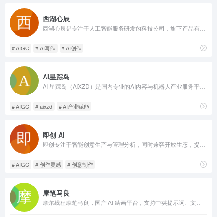
西湖心辰
西湖心辰是专注于人工智能服务研发的科技公司，旗下产品有「Friday」、「造梦日记」、「聊会小天」、「心辰智能云」等，为个人用户和企业用户提供全链路 AIGC 和人工智能技术服务。
# AIGC
# AI写作
# AI创作
AI星踪岛
AI 星踪岛（AIXZD）是国内专业的AI内容与机器人产业服务平台。依托优设网14年行业积淀，服务千万级用户，汇聚全球AI人才、工具教程，链接优质AI产业资源，打造一站式AI学习与产业赋能平台。助力用户在AI时代高效学习与决策，提升超级个体、OPC一人公司与AI企业的品牌影响力，实现全域获客及数字化升级，共建AI产业新生态。
# AIGC
# aixzd
# AI产业赋能
即创 AI
即创专注于智能创意生产与管理分析，同时兼容开放生态，提供视频创作、图文生成、直播工具等多种场景服务，帮助客户解锁创意生产力、携手服务商激发创新，撬动多元供给，助力商业化经营。
# AIGC
# 创作灵感
# 创意制作
摩笔马良
摩尔线程摩笔马良，国产 AI 绘画平台，支持中英提示词、文生 / 图生图，水墨、二次元等多风格，适配人像、海报、国风插画创作