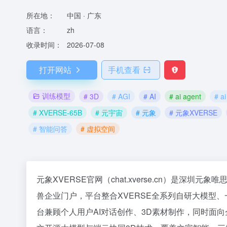
所在地：
中国 · 广东
语言：
zh
收录时间：
2026-07-08
打开网站
手机查看
训练模型
# 3D
# AGI
# AI
# ai agent
# ai
# XVERSE-65B
# 元宇宙
# 元象
# 元象XVERSE
# 智能问答
# 虚拟空间
元象XVERSE官网（chat.xverse.cn）是深
兽企业门户，平台整合XVERSE全系列自研大模型、
台兼顾个人用户AI对话创作、3D素材制作，同时面