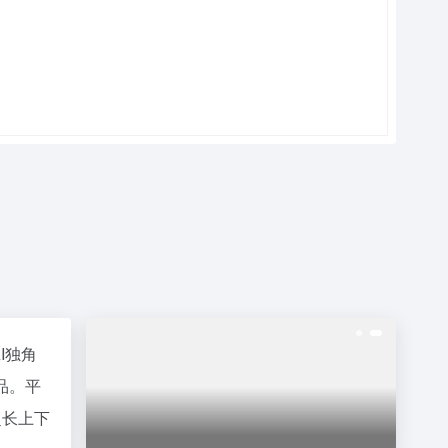
I独角
品。平
超长上下