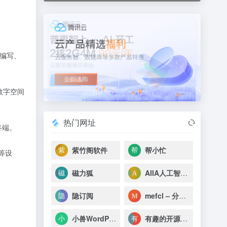
码编写、
数字空间
热门网址
终端。
紫竹阁软件
帮小忙
等设
磁力狐
AIIA人工智能网
隐订阅
mefcl – 分享纯净好资源
小兽WordPress
有趣的开源社区