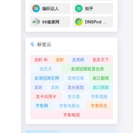
编织达人
知乎
99健康网
DNSPod 域名检测工具
标签云
龙虾 AI
龙虾
龙虎榜
龙笑天下
龙笑天
龙湖冠寓租赁住房
龙湖冠寓官网
龙湖冠寓
龙江新闻
龙岩
龙岗
龙头医院
龙口医院
龙卡信用卡
龙主题
齐鲁视频
齐鲁网
齐鲁电视台
齐鲁民生
齐鲁晚报