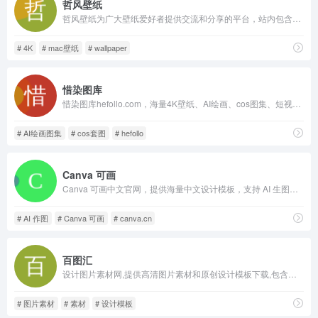
哲风壁纸
哲风壁纸为广大壁纸爱好者提供交流和分享的平台，站内包含海量「4K-8K」高清「电脑桌面壁纸」「动态壁纸」「素材图片」「手机壁纸」「头像制作」均可「免费下载」！站内支持按图搜索、图搜壁纸、壁纸裁剪等特色功能，给您带来便捷的壁纸寻找体验～
# 4K
# mac壁纸
# wallpaper
惜染图库
惜染图库hefollo.com，海量4K壁纸、AI绘画、cos图集、短视频素材站，配套图库API、整站源码，文件夹式分类，免费浏览取用。
# AI绘画图集
# cos套图
# hefollo
Canva 可画
Canva 可画中文官网，提供海量中文设计模板，支持 AI 生图、海报、PPT、简历、短视频制作，提供个人免费版与企业团队协作付费方案。
# AI 作图
# Canva 可画
# canva.cn
百图汇
设计图片素材网,提供高清图片素材和原创设计模板下载,包含原创作品交易、psd素材、背景图片、PPT模板、高清大图、淘宝模板等等,百图汇乐享精品,引领原创。
# 图片素材
# 素材
# 设计模板