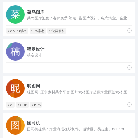
菜鸟图库
菜鸟图库汇集了各种免费高清广告图片设计、电商淘宝、企业办公模板、视频、配乐、音效、字体、插画动图、装饰模型等素材，由顶尖的设计师供稿，满足各个行业的商用需求，下载高品质免费素材就到菜鸟图库
# AE/PR模板
# PS素材
# 免费素材
稿定设计
稿定设计
昵图网
昵图网_原创素材共享平台.图片素材图库提供海量原创素材,图片下载,摄影作品,设计素材,视频素材,ppt模板,PSD源文件,矢量图,AI,CDR,EPS等高清图片下载.
# AI
# CDR
# EPS
图司机
图司机提供：海量海报在线制作、邀请函、易拉宝、banner、gif动图、名片、公众号首图、在线PS等免费设计素材和模板，可在线一键搞定设计、印刷并能在线图片编辑、照片编辑。