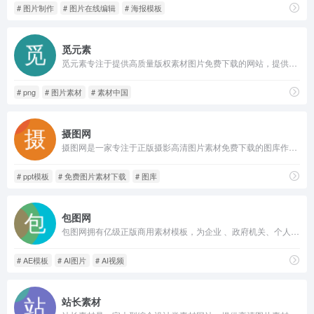
# 图片制作
# 图片在线编辑
# 海报模板
觅元素
觅元素专注于提供高质量版权素材图片免费下载的网站，提供优质png素材、高清背景素材、图片素材、设计素材，找高质量版权素材就来觅元素.
# png
# 图片素材
# 素材中国
摄图网
摄图网是一家专注于正版摄影高清图片素材免费下载的图库作品网站,提供手绘插画,海报,ppt模板,科技,城市,商务,建筑,风景,美食,家居,外景,背景等好看的图片设计素材大全可供下载。摄图摄影师5000+入驻并进行交流成长，百万图片量和设计师在这里找到满意的图片素材和设计灵感!
# ppt模板
# 免费图片素材下载
# 图库
包图网
包图网拥有亿级正版商用素材模板，为企业 、政府机关、个人用户提供原创可商用的精品版权，涵盖4K/8K高清视频、AE模板、MG动画、配乐音效、AI素材、AI视频、AI音乐、PPT模板、海报模板、UI设计素材、PNG元素、电商淘宝、摄影图、插画动图、装饰装修、3D素材等，满足企业宣传、政府党建宣传及个人用户的创意剪辑、智能抠图、在线设计、AI绘画等各种使用场景，会员可享免费下载，立即访问包图网，获取高
# AE模板
# AI图片
# AI视频
站长素材