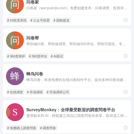
问卷家
问卷家（wenjuanjia.com）免费创建发布：问卷调查、投票评选、答题测评、线上预约、收款、接龙、报名登记小程序工具；超1亿人次在问卷家平台参与投票/填写问卷；推广活动、收集信息调研必备的运营工具！
# h5投票系统
# 公众号投票
# 团购接龙
问卷帮
帮助编问卷、帮助做调查、帮助做360评估、帮助写报告。专业免费问卷：市场营销问卷、人力资源问卷、行政综合问卷、360测评问卷、基层员工测评问卷、管理人员测评问卷、分公司高管人员测评问卷、总公司中层干部测评问卷、客户服务问卷、教育培训问卷、社会调研问卷、大学生调查问卷、投票问卷、报名问卷。
# 360度测评
# 360度评估
# AI面试
蜂鸟问卷
蜂鸟问卷，终身免费的在线问卷制作平台。提供多种问卷创建方式，优选专业化模板，配置多样化题型，便捷化逻辑设计，实时数据分析，在线交叉分析、图表化呈现，无广告，无漏洞，易分享，让您轻松开启调研工作。
# 在线调查
# 市场调研
# 市场调研公司
SurveyMonkey：全球最受歡迎的調查問卷平台
運用範本和 AI，輕鬆建立與自訂調查問卷與表單。取得員工和客戶意見反應、市場深入解析、活動報名等資訊。免費開始使用。
# 免費網上調查問卷
# 調查問卷