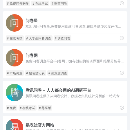
# 免费问卷制作
# 在线考试
# 调查问卷
问卷星
欢迎访问问卷星,免费使用创建问卷调查,在线考试,360度评估等应用,问卷星提供2700万问卷调查模板包括顾客满意度调查,大学生问卷调查等,统计分析报告和原始答卷可免费下载,问卷星支持手机填写,微信群发,红包抽奖,自定义域名等功能,超过18亿人次在问卷星上填写问卷调查,欢迎了解!
# 在线考试
# 大学生问卷调查
# 调查问卷
问卷网
免费问卷调查平台-问卷网，拥有创新的编辑界面和结果分析界面，海量的问卷和表单模板，提供20余万精品模板；支持微信，微博，QQ等多种发布模式。专注于为企业和个人提供问卷表单的创建，发布，管理，收集及分析服务。
# 市场调查
# 报名登记表
# 满意度调查
腾讯问卷 – 人人都会用的AI调研平台
腾讯问卷提供了从问卷设计、数据收集到统计分析的一站式专业调查研究能力，平台还有超百万的在线回答小组成员，可以提供高效、精准的问卷有偿投放服务，已经被广泛应用在调查研究、表单、投票、考试等工作和学习场景，满足政府、企业、学校、团队组织等各类用户数据收集和统计分析的使用需要。腾讯问卷对通用的基础功能是永久免费的，也可以根据自身使用需求选择有更多个性化高级功能和服务的付费高级版、尊享版、旗舰版。
# 免费
# 在线考试
# 尊享版
易表达官方网站