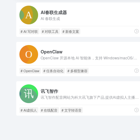
AI春联生成器
AI 春联生成
# AI 写对联
# 对联工具
# 新春文案
OpenClaw
OpenClaw 开源本地 AI 智能体，支持 Windows/macOS/Linux 本地部署，可操控文件浏览器、对接各类社交软件，自主执行自动化任务，兼容多主流大模型。
# OpenClaw
# 任务自动化
# 多模型兼容
讯飞智作
讯飞智作配音网站为科大讯飞旗下产品,提供AI虚拟人主播,AI视频制作,数字人配音合成,短视频配音等一站式配音服务。
# AI虚拟人
# 在线配音
# 文字转语音