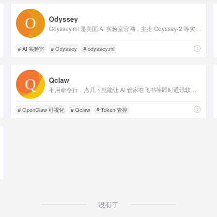
Odyssey
Odyssey.ml 是美国 AI 实验室官网，主推 Odyssey-2 等实时多模态世界模型，可生成长时交互式仿真视频，适配机器人、游戏、影视、虚拟交互等领域。
# AI 实验室
# Odyssey
# odyssey.ml
Qclaw
不用命令行，点几下就能让 AI 管家在飞书等即时通讯软件里帮你干活。完全免费。
# OpenClaw 可视化
# Qclaw
# Token 管控
没有了