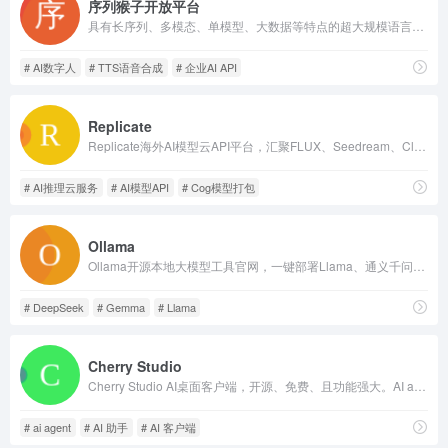
序列猴子开放平台
具有长序列、多模态、单模型、大数据等特点的超大规模语言模型，基于其通用的表示能力与推理能力，能够进行多轮交互，打造更便捷流畅的用户体验。
# AI数字人
# TTS语音合成
# 企业AI API
Replicate
Replicate海外AI模型云API平台，汇聚FLUX、Seedream、Claude等数万开源模型，零GPU运维，支持自定义模型部署，按量弹性算力计费。
# AI推理云服务
# AI模型API
# Cog模型打包
Ollama
Ollama开源本地大模型工具官网，一键部署Llama、通义千问等开源模型，支持全离线推理，兼容标准API，配套云端付费扩容服务。
# DeepSeek
# Gemma
# Llama
Cherry Studio
Cherry Studio AI桌面客户端，开源、免费、且功能强大。AI agent、AI 对话、AI绘图、知识库等功能齐全，支持所有主流大模型，支持Windows/macOS/Linux，支持数据本地存储，是AI深度使用者的首选
# ai agent
# AI 助手
# AI 客户端