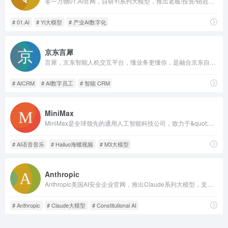
零一万物01.AI官网，自研Yi系列大模型，推出老板/投资/销冠三大决策AI，覆盖制造农业等行业数字化方案，支持私有化与海外主权AI项目。
# 01.AI
# Yi大模型
# 产业AI数字化
京东言犀
言犀，京东智能人机交互平台，懂业务更懂你，是融合京东自身十年客户服务与营销的最佳实践以及自研全链路AI能力的服务数智化平台级产品。为政务、金融、零售、教育等行业领域提供以用户为中心的客户服务、营销、流程自动化的新一代智能化解决方案，助力客户实现服务数智化转型。
# AICRM
# AI数字员工
# 智能 CRM
MiniMax
MiniMax是全球领先的通用人工智能科技公司，致力于&quot;与所有人共创智能&quot;，自主研发了一系列多模态通用大模型，并面向全球推出一系列AI原生产品，已服务逾2亿名用户
# AI语音音乐
# Hailuo海螺视频
# M3大模型
Anthropic
Anthropic美国AI安全企业官网，推出Claude系列大模型，支持百万长文本、多模态解析，宪法AI保障安全，提供个人客户端与企业商用API服务。
# Anthropic
# Claude大模型
# Constitutional AI