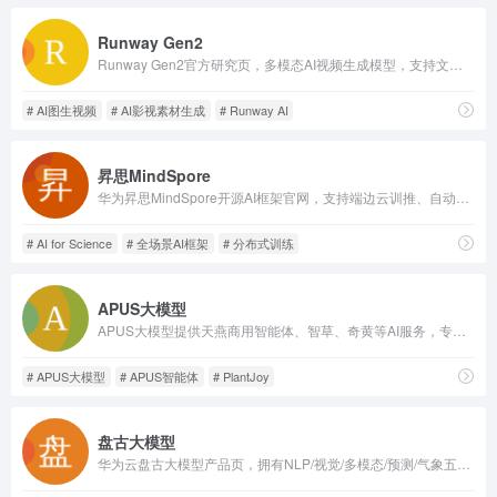
Runway Gen2
Runway Gen2官方研究页，多模态AI视频生成模型，支持文本/图片/视频互转动态短片，八大创作模式，适合影视、短视频创作者线上试用。
# AI图生视频
# AI影视素材生成
# Runway AI
昇思MindSpore
华为昇思MindSpore开源AI框架官网，支持端边云训推、自动微分、分布式大模型，配套AI科学计算套件，提供中文教程与开源社区资源。
# AI for Science
# 全场景AI框架
# 分布式训练
APUS大模型
APUS大模型提供天燕商用智能体、智草、奇黄等AI服务，专注查人查企查事、医疗诊断、金融理财、政务服务等行业智能体解决方案，让AI应用更简单
# APUS大模型
# APUS智能体
# PlantJoy
盘古大模型
华为云盘古大模型产品页，拥有NLP/视觉/多模态/预测/气象五大自研模型，赋能矿山、政务、金融、气象各行业，支持API与私有化部署。