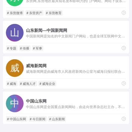
东营网,东营地区最具知名度和影响力的门户网站。网站下设东营新闻,东营房产,东营汽车,东营视频等频道。权威媒体,东营门户
# 东营微博
# 东营房产
# 东营教育
山东新闻—中国新闻网
中国新闻网是知名的中文新闻门户网站，也是全球互联网中文新闻资讯最重要的原创内容供应商之一。依托中新社遍布全球的采编网络,每天24小时面向广大网民和网络媒体,快速、准确地提供文字、图片、视频等多样化的资讯服务。在新闻报道方面，中新网动态新闻及时准确，解释性报道角度独特，稿件被国内外网络媒体大量转载。
# 专题
# 传播
# 军事
威海新闻网
威海新闻网是由威海市人民政府新闻办公室与威海日报社联合主办，依托《威海日报》《威海晚报》的本地新闻资源，拥有最受威海人喜爱的门户社区，打造最受威海人关注的原创活动，是威海人气最旺的综合性网站，是威海地区最大的网上新闻发布、资讯服务中心和威海市外宣传工作的主要窗口。
# 威海
# 威海人才
# 威海企业
中国山东网
中国山东网是全国重点新闻网站，由走向世界杂志社主办，不仅关注山东新闻，深入挖掘山东热点，提供山东今日要闻、新闻头条，也关注国内外热点新闻，以“网上山东第一站，山东人的网上家园”为定位，为用户提供全面的新闻资讯服务
# 中国山东网
# 今日新闻
# 山东新闻