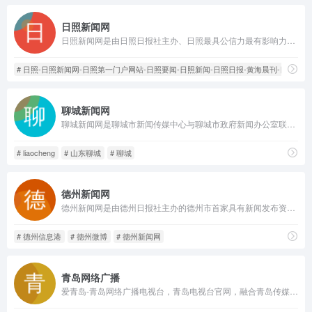
日照新闻网
日照新闻网是由日照日报社主办、日照最具公信力最有影响力的主流综合门户网站，是中共日照市委、日照市人民政府重点打造的核心权威网站。
# 日照-日照新闻网-日照第一门户网站-日照要闻-日照新闻-日照日报-黄海晨刊-日照论坛
聊城新闻网
聊城新闻网是聊城市新闻传媒中心与聊城市政府新闻办公室联合主办的大型综合性门户网站，是具有互联网新闻信息服务许可和广播电视节目制作经营许可的重点新闻门户网站。
# liaocheng
# 山东聊城
# 聊城
德州新闻网
德州新闻网是由德州日报社主办的德州市首家具有新闻发布资质的综合性网站，权威发布来自《德州日报》、《德州晚报》等媒体的新闻，密切关注世界动向，架设德州通往世界的桥梁；宣传党的路线方针政策，服务百姓生活。
# 德州信息港
# 德州微博
# 德州新闻网
青岛网络广播
爱青岛-青岛网络广播电视台，青岛电视台官网，融合青岛传媒网，青岛广播网，是青岛视频门户网站。提供青岛电视台、广播电台的在线直播和点播；是《青岛新闻》《生活在线》《今日》《够级英雄》《一见钟情》《行风在线》等栏目的官网；提供青岛新闻、青岛社区、青岛美食、青岛教育、青岛旅游、青岛天气、青岛公交查询等综合信息。