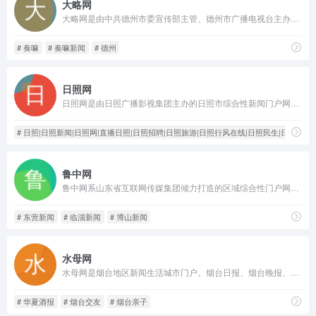
大略网
大略网是由中共德州市委宣传部主管、德州市广播电视台主办，是德州市对内、对外宣传的主流媒体之一，是德州市唯一一家具有互联网新闻刊登批准许可和互联网视听节目服务许可证的新闻网站。
# 奏嘛
# 奏嘛新闻
# 德州
日照网
日照网是由日照广播影视集团主办的日照市综合性新闻门户网站，是日照市对内和对外宣传的重要窗口。
# 日照|日照新闻|日照网|直播日照|日照招聘|日照旅游|日照行风在线|日照民生|日照电视
鲁中网
鲁中网系山东省互联网传媒集团倾力打造的区域综合性门户网站，鲁中网立足淄博，覆盖山东，是集新闻、生活资讯和服务信息于一体的主流网络媒体。
# 东营新闻
# 临淄新闻
# 博山新闻
水母网
水母网是烟台地区新闻生活城市门户。烟台日报、烟台晚报、华夏酒报等子媒体电子版指定官方发布网站，了解烟台资讯，看烟台新闻，必上水母网。
# 华夏酒报
# 烟台交友
# 烟台亲子