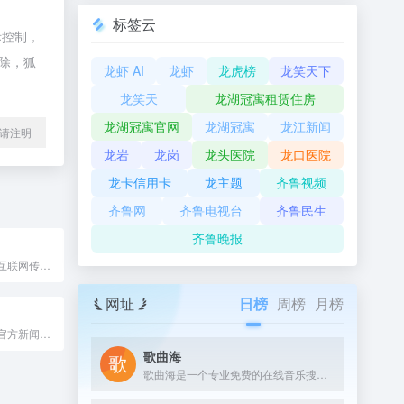
标签云
际控制，
删除，狐
龙虾 AI
龙虾
龙虎榜
龙笑天下
龙笑天
龙湖冠寓租赁住房
龙湖冠寓官网
龙湖冠寓
龙江新闻
l转载请注明
龙岩
龙岗
龙头医院
龙口医院
龙卡信用卡
龙主题
齐鲁视频
齐鲁网
齐鲁电视台
齐鲁民生
齐鲁晚报
鲁中网系山东省互联网传媒集团倾力打造的区域综合性门户网站，鲁中网立足淄博，覆盖山东，是集新闻、生活资讯和服务信息于一体的主流网络媒体。
网址
日榜
周榜
月榜
临沂城市门户，官方新闻网站。临沂日报报业集团旗下媒体，临沂网络第一新闻媒体,山东省优秀新闻网站。
歌曲海
歌曲海是一个专业免费的在线音乐搜索与下载平台，致力于为用户提供全网最全面的MP3歌曲资源。无论是付费歌曲、流行音乐，还是经典老歌，这里都能轻松找到。