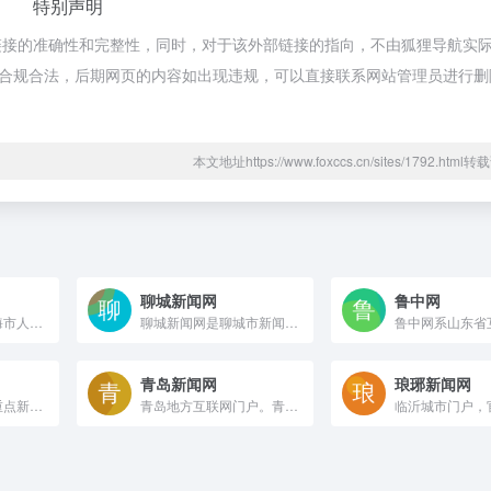
特别声明
链接的准确性和完整性，同时，对于该外部链接的指向，不由狐狸导航实
都属于合规合法，后期网页的内容如出现违规，可以直接联系网站管理员进行
本文地址https://www.foxccs.cn/sites/1792.htm
聊城新闻网
鲁中网
威海新闻网是由威海市人民政府新闻办公室与威海日报社联合主办，依托《威海日报》《威海晚报》的本地新闻资源，拥有最受威海人喜爱的门户社区，打造最受威海人关注的原创活动，是威海人气最旺的综合性网站，是威海地区最大的网上新闻发布、资讯服务中心和威海市外宣传工作的主要窗口。
聊城新闻网是聊城市新闻传媒中心与聊城市政府新闻办公室联合主办的大型综合性门户网站，是具有互联网新闻信息服务许可和广播电视节目制作经营许可的重点新闻门户网站。
青岛新闻网
琅琊新闻网
胶东在线是山东省重点新闻网站网站，是网友了解烟台的首选网络媒体
青岛地方互联网门户。青岛新闻网拥有在网民中具有高度影响力和号召力的门户论坛社区青青岛。网站下设青岛新闻、民生在线、微博，青岛房产，青岛汽车，青岛美食，青岛旅游等频道，是青岛互联网用户获取信息的媒体平台。