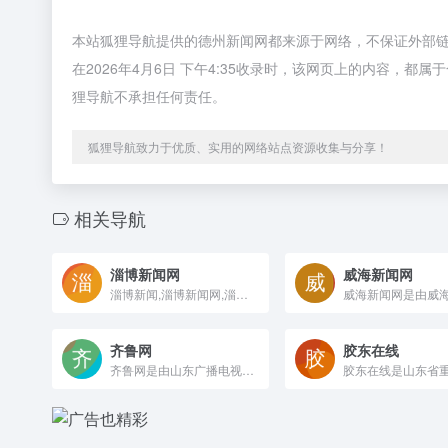
本站狐狸导航提供的德州新闻网都来源于网络，不保证外部
在2026年4月6日 下午4:35收录时，该网页上的内容，
狸导航不承担任何责任。
狐狸导航致力于优质、实用的网络站点资源收集与分享！
相关导航
淄博新闻网
威海新闻网
淄博新闻,淄博新闻网,淄博日报,淄博晚报,博览新闻,淄博财经新报,掌中淄博,淄博第一新闻门户网站,淄博日报官方网站,淄博晚报官方网站
齐鲁网
胶东在线
齐鲁网是由山东广播电视台主办的山东第一视频门户，致力于打造山东人第一网上精神家园，山东第一民生服务平台，山东第一网络营销媒介。