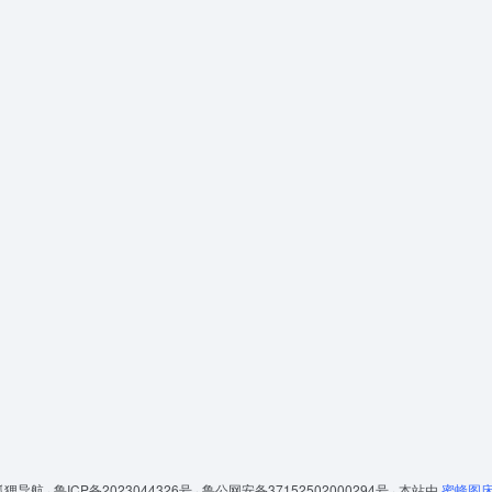
狐狸导航 ·
鲁ICP备2023044326号 ·
鲁公网安备37152502000294号 ·
本站由
蜜蜂图