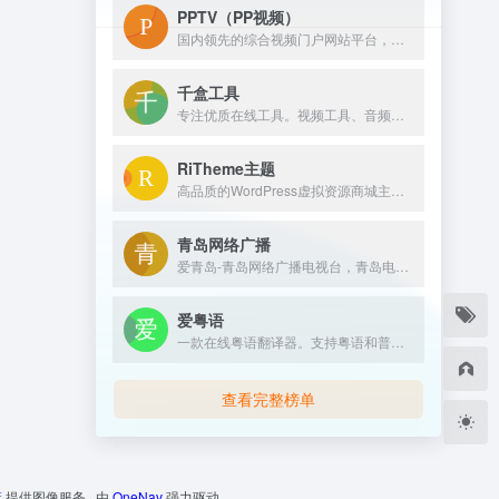
PPTV（PP视频）
国内领先的综合视频门户网站平台，汇集电视剧、电影、动漫、综艺、体育、娱乐、游戏、搞笑、旅游等视频类目，为您提供画面清晰、播放流畅的高清视频，免费在线观看正版热门视频内容就来PP视频。
千盒工具
专注优质在线工具。视频工具、音频工具、图片工具、 PDF工具、办公辅助、设计工具、文本工具、数字工具、单位转换等工具。拥有良好的用户体验，提升您的工作学习效率！
RiTheme主题
高品质的WordPress虚拟资源商城主题开发商，最新版ripro主题,riplus主题下载，正版ripro下载，ripro授权购买,顶尖的资源类付费类wordpress主题下载，高级WordPress主题开发，资源类网站程序源码开发首选。
青岛网络广播
爱青岛-青岛网络广播电视台，青岛电视台官网，融合青岛传媒网，青岛广播网，是青岛视频门户网站。提供青岛电视台、广播电台的在线直播和点播；是《青岛新闻》《生活在线》《今日》《够级英雄》《一见钟情》《行风在线》等栏目的官网；提供青岛新闻、青岛社区、青岛美食、青岛教育、青岛旅游、青岛天气、青岛公交查询等综合信息。
爱粤语
一款在线粤语翻译器。支持粤语和普通话互转、繁简转换以及语音播放的功能。
查看完整榜单
床
提供图像服务 · 由
OneNav
强力驱动