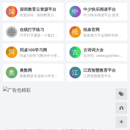
深圳教育云资源平台
中少快乐阅读平台
欢迎访问 - 深圳教育云资源平台
中少快乐阅读平台 首页
在线打字练习
纸条官网
巧手打字通是一个集打字练习、打字速度测试、打字教学、打字游戏娱乐于一体的综合性打字学习训练平台。支持中文打字练习、英文打字训练、拼音打字课程、双拼及五笔打字教程，能够快速提升您的打字速度和准确性,能够满足各种水平的用户。
纸条致力于运用科学的手段，将庞大的数据、内容、教研体系、教育理论化繁为简，打破地域资源不平等差异，以一种简单美丽的方式呈现在用户面前，更高效地帮助用户提高作文写作水平。
同桌100学习网
古诗词大全
同桌100学习网为中小学生,高中生提供语文,数学,英语,奥数等各学科同步教学视频辅导.其中涵盖北师大版,人教版等多个版本的同步课程.同桌100学习网是您24小时贴心家教.
古诗范（www.gushifan.com）包含唐诗三百首、宋词、元曲精选等经典古诗词大全、诗词名句；论语、诗经、孙子兵法等古文典籍翻译；古文观止，初中、高中文言文等文言文翻译，并提供古诗词鉴赏，诗词名句、成语大全等相关知识。
奥数网
江西智慧教育平台
奥数网是专业的小学升学门户网站，奥数网提供2022及时的小学升学政策、小学考试、特长生、奥数题及答案、重点中学等升学信息。
江西智慧教育平台