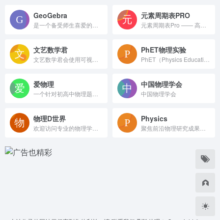
GeoGebra
元素周期表PRO
是一个备受师生喜爱的免费数学工具网站
元素周期表Pro —— 高颜值的化学元素周期表工具，提供全面的元素属性、图片和百科知识等。
文艺数学君
PhET物理实验
文艺数学君会使用可视化的语言来讲解高等数学中的知识点，并且使用 mathematica，python 和 spss 来做数理统计，回归分析和时间序列分析相关的数据分析，希望给你的数学学习，数学建模带来帮助。
PhET（Physics Education Technology）是由著名物理学家卡尔·威曼创立的一款专注于物理教育的虚拟仿真实验工具。威曼教授在获得2001年诺贝尔物理学奖后，深感传统课堂教学中存在的问题，特别是对于新研究生在物理实验方面的困惑，因此决心创办PhET，旨在提供一个互动和探索导向
爱物理
中国物理学会
一个针对初高中物理题目进行抽象仿真的工具，可以很方便地在物理教学中展示题目背后的物理现象和公式定义推演逻辑。
中国物理学会
物理D世界
Physics
欢迎访问专业的物理学知识网站！我们提供全面的物理学科普内容，涵盖经典力学、量子物理、电磁学、热力学等核心领域。这里有通俗易懂的物理概念解析、著名物理实验演示、物理学家传记，以及适合高中至大学阶段的物理学习资源。无论您是物理爱好者、学生还是研究人员，都能在这里找到有价值的物理学内容。
聚焦前沿物理研究成果的权威平台