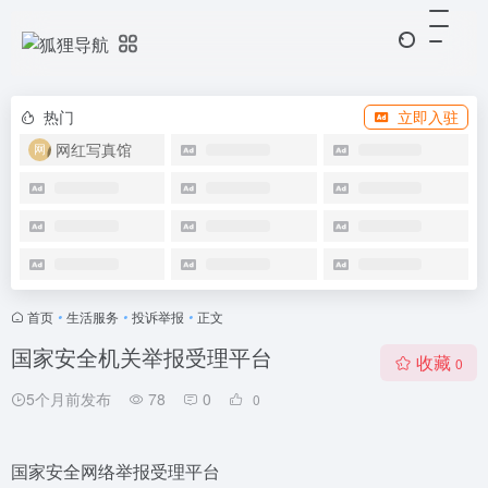
热门
立即入驻
网红写真馆
首页
•
生活服务
•
投诉举报
•
正文
国家安全机关举报受理平台
收藏
0
5个月前发布
78
0
0
国家安全网络举报受理平台