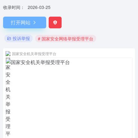
收录时间：
2026-03-25
打开网站
投诉举报
# 国家安全网络举报受理平台
国家安全机关举报受理平台