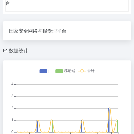
国家安全网络举报受理平台
数据统计