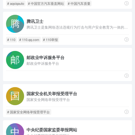
# aqsiqauto
# 中国官方汽车垂直网站
# 中国汽车质量
腾讯卫士
腾讯卫士是集网络违法违规行为打击与用户安全教育为一体的，公益性综合安全服务平台。愿景：打造严肃、便捷举报体系，成为全民共治的公益平台。依托腾讯在安全大数据、底层技术和海量用户优势，与政府、行业、民众共同构建新型网络安全治理模式，协同社会各界共筑清朗互联网环境。
# 110
# 110.qq.com
# 110举报
邮政业申诉服务平台
邮政业申诉服务平台
国家安全机关举报受理平台
国家安全网络举报受理平台
# 国家安全网络举报受理平台
中央纪委国家监委举报网站