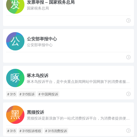
发票举报 – 国家税务总局
国家税务总局
公安部举报中心
公安部举报中心
啄木鸟投诉
啄木鸟投诉平台，是中央重点新闻网站中国网旗下的消费者服务平台，旨在为消费者和商家搭建沟通桥梁，携手各方更好的解决问题。平台立足国家级媒体身份，履行互联网新闻中心职能，以专业驱动内容，以内容扩展影响，以影响汇聚舆论，以舆论监督社情，以社情造惠民生。
# 315
# 315投诉
# 中国网投诉
黑猫投诉
黑猫投诉是新浪旗下的一站式消费投诉平台，为消费者提供便捷高效的投诉渠道，专注解决网购、金融保险、演唱会、旅游出行、物流快递、餐饮、食品、教育培训、医疗美容、汽车等各类消费纠纷，用户可快速提交投诉、追踪处理进度，平台快速对接商家响应处理，保障消费者合法权益。平台与企业、媒体、政府机构合作，已形成涵盖纠纷化解、侵权事件监督、消费参考、法律咨询、消费预警及行业治理的综合服务体系。
# 315
# 315投诉维权
# 315消费投诉