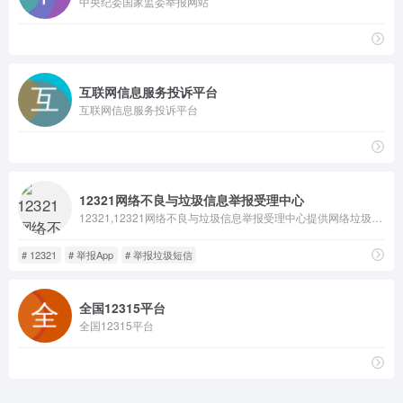
中央纪委国家监委举报网站
互联网信息服务投诉平台
互联网信息服务投诉平台
12321网络不良与垃圾信息举报受理中心
12321,12321网络不良与垃圾信息举报受理中心提供网络垃圾与不良信息的举报和受理反馈。
# 12321
# 举报App
# 举报垃圾短信
全国12315平台
全国12315平台