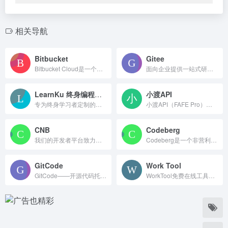
相关导航
Bitbucket
Gitee
Bitbucket Cloud是一个基于Git的代码和CI/CD工具，针对使用Jira的团队进行了优化。
面向企业提供一站式研发管理解决方案，包括代码管理、项目管理、文档协作、测试管理、CICD、效能度量等多个模块，支持SaaS、私有化等多种部署方式，帮助企业有序规划和管理研发过程，提升研发效率和质量。
LearnKu 终身编程者的知识社区
小渡API
专为终身学习者定制的编程知识社区
小渡API（FAFE Pro）是公益性API聚合平台，免费提供稳定高并发的数据接口服务。性能Pro稳定Max，聚合多家优质API资源，助力超多企业及开发者共建生态
CNB
Codeberg
我们的开发者平台致力于帮助开发者加速软件开发。
Codeberg是一个非营利性的社区主导组织，旨在通过为自由和开源项目提供一个安全友好的家园来帮助它们繁荣发展。
GitCode
Work Tool
GitCode——开源代码托管平台，独立第三方开源社区，Git/Github/Gitlab&quot;
WorkTool免费在线工具箱，面向开发者与办公族，含JSON处理、编码转换、PDF图片工具，本地浏览器运算保护隐私，免安装即点即用。