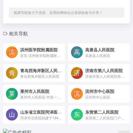
狐狸导航致力于优质、实用的网络站点资源收集与分享！
相关导航
滨州医学院附属医院
高唐县人民医院
首页-滨州医学院附属医院@首页-滨州医学院附属医院@首页-滨州医学院附属医院
高唐县人民医院
青岛西海岸新区人民医院
济南市第八人民医院
青岛西海岸新区人民医院
济南市第八人民医院前身是山东省公安厅劳改局干部疗养院，成立于1956年9月，1970年随着莱钢的建设整体搬迁至济南市钢城区，目前已发展成为一所集医疗、教学、科研、预防、康复、急救、社区服务于一体，医教研防功能齐全，辐射鲁中地区的综合性三级医院，2018年通过了三级综合医院评审复审，是国家爱婴医院、国家级综合卒中中心、北京安贞医院合作医院、山东省立医院（集团）济南市第八人民医院
莱州市人民医院
滨州市中心医院
莱州市人民医院-市第一总医院—官方网站 医院坚持技术先导战略，专业技术实现快速发展
滨州市中心医院
山东省立医院菏泽医院(菏泽市立医院)
东营第二人民医院
菏泽市立医院始建于1946年，是一个有着光荣革命传统的医院。历经77年的发展，市立医院已成为我市集医疗、教学、科研、急救、预防、保健和技术指导于一体的综合性三级甲等医院，现为国家区域医疗中心建设单位、山东第一医科大学附属菏泽医院，担负着菏泽市七县四区一千万人民及邻近省、市部分群众的医疗保健任务。
东营第二人民医院门户网站