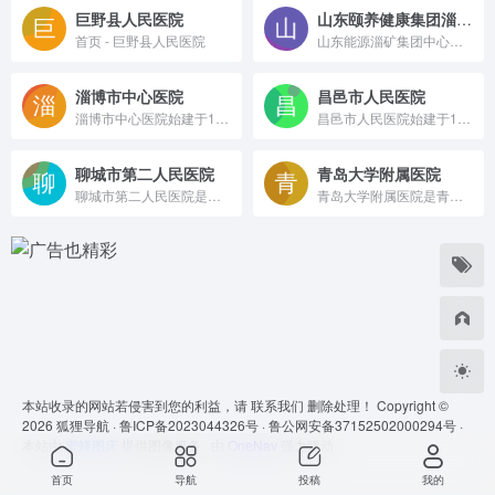
巨野县人民医院
山东颐养健康集团淄博医院
首页 - 巨野县人民医院
山东能源淄矿集团中心医院始建于1904年，具有百年建院历史，是淄博市集医疗、教学、科研、预防、保健、康复、急救为一体的现代化三级综合医院之一。是河北联合大学附属医院，山东省第二家、淄博市唯一一家矿山医疗救护中心，华东地区、山东省首家中国煤矿尘肺病治疗基金会定点医院。
淄博市中心医院
昌邑市人民医院
淄博市中心医院始建于1950年，是全市规模最大的三级甲等综合医院，是全市医疗、教学、科研、预防保健、康复中心，是滨州医学院附属医院。
昌邑市人民医院始建于1948年，是一所集医疗、教学、科研、预防保健、急诊急救、社区卫生服务、医康养于一体的综合医疗机构
聊城市第二人民医院
青岛大学附属医院
聊城市第二人民医院是聊城市第二人民医院医学院的临床学院。中国医学科学院的临床医学研究所，是卫生部指定的全国疑难重症诊治指导中心之一。医院学科齐全、技术力量雄厚，医、教、研、管全面发展，以多学科的综合优势享誉海内外。
青岛大学附属医院是青岛市最大省属综合性医院，国家三级甲等医院。拥有4个院区，开放床位3700张。
本站收录的网站若侵害到您的利益，请
联系我们
删除处理！ Copyright ©
2026
狐狸导航 ·
鲁ICP备2023044326号 ·
鲁公网安备37152502000294号 ·
本站由
蜜蜂图床
提供图像服务 · 由
OneNav
强力驱动
首页
导航
投稿
我的