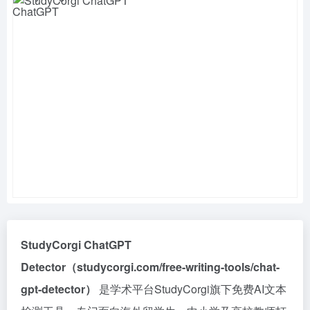
StudyCorgi ChatGPT
Detector（studycorgi.com/free-writing-tools/chat-
gpt-detector）
是学术平台StudyCorgi旗下免费AI文本