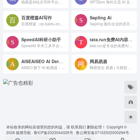
稿易是AI论文写作平台，10分钟产出3万字，提供真实网络数据、图、表、公式、代码，不限次2000字3级提纲，附带ppt、开题报告、任务书、40篇真实参考文献。
GPTZero 海外主流 AI 文本检测器，可识别 GPT、Claude、Gemini 等模型文稿，支持抄袭检测、写作过程溯源，适配院校教学审核，提供插件与教育系统对接能力。
百度橙篇AI写作
Sapling Ai
百度橙篇（cp.baidu.com），百度文库旗下长文 AI 创作平台，搭载 DeepSeek-R1，支持论文写作、智能 PPT、学术查重、AI 改写、多模态图文生成，适配学术、办公内容创作。
Sapling 面向企业的语言模型工具，集成实时语法校对、智能补全、AI 内容检测，适配 CRM 客服系统，提供私有化部署与开发 SDK，主打海外商务英文沟通优化。
SpeedAI科研小助手
tata.run免费AI内容检测器
SpeedAI 学术工具平台，提供免费 AIGC 检测、论文智能降重、AI 痕迹弱化功能，适配知网、维普、Turnitin，保留专业术语与文档格式，支持中英文论文优化改写。
tata.run是专业的免费AI内容检测器，提供一键“降AI”功能，助您大幅降低AI率。完美通过朱雀AI检测、知网AI检测、维普AI检测、万方AI检测、格子达AI检测，让您的内容安全无忧！
AISEAISEO AI Detector
网易易盾
AISEO 旗下 AI 检测器，可识别 GPT、Gemini 等模型生成文本，输出 AI 占比评分，自带一键人文改写功能，适配自媒体、SEO 文章、学术文稿原创核验，支持多语种检测。
网易智企·易盾 | 大模型时代数字内容风控领军者-内容安全_业务安全服务
本站收录的网站若侵害到您的利益，请
联系我们
删除处理！ Copyright ©
2026
狐狸导航 ·
鲁ICP备2023044326号 ·
鲁公网安备37152502000294号 ·
本站由
蜜蜂图床
提供图像服务 · 由
OneNav
强力驱动