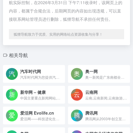
航实际控制，在2026年3月31日 下午7:11收录时，该网页上的
内容，都属于合规合法，后期网页的内容如出现违规，可以直
接联系网站管理员进行删除，狐狸导航不承担任何责任。
狐狸导航致力于优质、实用的网络站点资源收集与分享！
相关导航
汽车时代网
奥一网
汽车时代网为您提供汽车报价、汽车优惠促销、汽车维修保养、汽车行业法规、汽车保险、购车计算、违章查询、汽车改装、购车指南、网上订车等汽车相关新闻资讯。
奥一新闻是广东南都全媒体网络科技有限公司旗下核心新闻平 台，具备互联网新闻信息采编发布服务资质。奥一新闻目前已经搭建立体矩阵传播体系，包括小程序、移动端、网站、奥一官微、奥一财经微信，并通过南都app全网分发内容。
新华网 – 健康
云南网
中国主要重点新闻网站,依托新华社遍布全球的采编网络,记者遍布世界100多个国家和地区,地方频道分布全国31个省市自治区,每天24小时同时使用6种语言滚动发稿,权威、准确、及时播发国内外重要新闻和重大突发事件,受众覆盖200多个国家和地区,发展论坛是全球知名的中文论坛。
云南,云南新闻,云南旅游,云南文化,云南经济,时政
爱活网 Evolife.cn
腾讯网
爱活网——科技进化生活，关注数码、科技、生活方式和消费升级。
腾讯网从2003年创立至今，已经成为集新闻信息，区域垂直生活服务、社会化媒体资讯和产品为一体的互联网媒体平台。腾讯网下设新闻、科技、财经、娱乐、体育、汽车、时尚等多个频道，充分满足用户对不同类型资讯的需求。同时专注不同领域内容，打造精品栏目，并顺应技术发展趋势，推出网络直播等创新形式，改变了用户获取资讯的方式和习惯。