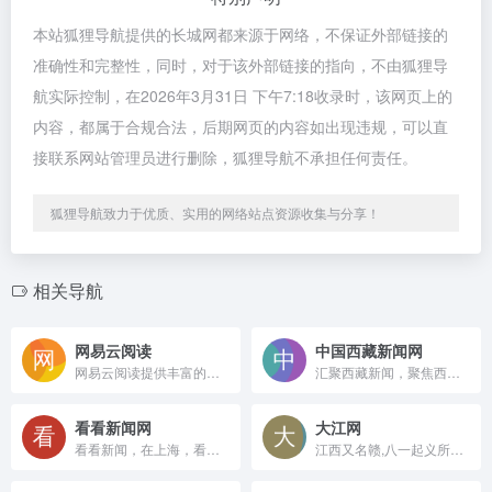
本站狐狸导航提供的长城网都来源于网络，不保证外部链接的
准确性和完整性，同时，对于该外部链接的指向，不由狐狸导
航实际控制，在2026年3月31日 下午7:18收录时，该网页上的
内容，都属于合规合法，后期网页的内容如出现违规，可以直
接联系网站管理员进行删除，狐狸导航不承担任何责任。
狐狸导航致力于优质、实用的网络站点资源收集与分享！
相关导航
网易云阅读
中国西藏新闻网
网易云阅读提供丰富的原创小说、畅销好书、热门新闻和文章免费在线阅读和下载。包括文学、传记、艺术、经济管理，官场小说、都市小说、言情小说，热血漫画，旅游、电影杂志等。手机上支持Android、iPhone、iPad、Android Pad、Windows Phone、Windows8等多平台免费下载！
汇聚西藏新闻，聚焦西藏政务，服务西藏人民。中国西藏新闻网是由西藏自治区党委宣传部主管，西藏日报社主办，并经国务院批复成立的西藏第一家省级重点新闻门户网站。网站于2002年10月1日正式开通上线，现已成为西藏自治区影响力最大的新闻门户网站，也是世界各地获取西藏信息的第一权威网络新闻来源，目前有关西藏的新闻80%以上来源于本网。
看看新闻网
大江网
看看新闻，在上海，看世界。看看新闻网是国内专业的视频新闻网站，网站整合了SMG强大的视频新闻资源，提供最新最热的视频新闻在线播放，24小时视频直播，海量视频新闻搜索及视频新闻上传通道。内容包括全球热点事件、突发新闻、本地民生新闻等、设有直播、上海、图片、娱乐等10多个内容频道，包含江湖视频和看看新闻两大APP。看看新闻网，网络视频新闻的第一选择，帮你看见，带你看清。
江西又名赣,八一起义所在地,著名景点有庐山、井冈山、红都等。江西省报是江西日报,网络媒体是大江网,主要内容是江西新闻,报社下属子报包括信息日报、江南都市报、今日家庭报