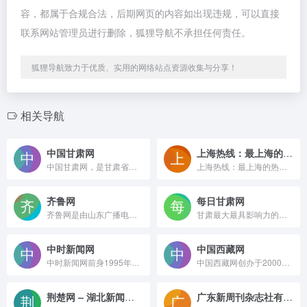
容，都属于合规合法，后期网页的内容如出现违规，可以直接
联系网站管理员进行删除，狐狸导航不承担任何责任。
狐狸导航致力于优质、实用的网络站点资源收集与分享！
相关导航
中国甘肃网
上海热线：最上海的热线！
中国甘肃网，是甘肃省地方重点新闻门户网站，是甘肃权威新闻发布平台和对外传播窗口。目前，有新闻、政务、文化等40多个频道，“两微两端”甘肃头条、飞天手机台和公众平台等粉丝量约千万，为用户提供新闻资讯、舆情监测、电商培训、纪录片拍摄、网络直播、VR航拍、广告传播等服务。
上海热线：最上海的热线！
齐鲁网
每日甘肃网
齐鲁网是由山东广播电视台主办的山东第一视频门户，致力于打造山东人第一网上精神家园，山东第一民生服务平台，山东第一网络营销媒介。
甘肃最大最具影响力的综合性门户网站，由甘肃日报社主办，是经国务院新闻办批准的甘肃第一家重点新闻网站，提供最权威、最快捷、最全面的新闻资讯服务。依托甘肃省委机关报-甘肃日报及下属子报兰州晨报省内各市州党报等丰富的新闻资源，立足甘肃、面向全国，以最全最快的文字新闻、图片资讯、视频、播客、直播等新媒体技术实时报道甘肃、宣传甘肃，另开设论坛、社区、博客等自由互动交流空间。
中时新闻网
中国西藏网
中时新闻网前身1995年创立的中时电子报，是台湾首家老牌网络媒体。深耕政经两岸军事新闻，多元专题、影音直播与生活科技频道齐备，内容多元受众广泛。
中国西藏网创办于2000年5月25日，是全球受众最多、影响最大、报道最权威的涉藏新闻综合网站。有中、英、德、法、藏等5个语种、6个子网，以关注高层动向、追踪藏区时事、钩沉史海秘闻、冷观世界风云为宗旨，全年365×24小时向全球提供涉藏新闻资讯服务。
荆楚网 – 湖北新闻门户
广东新周刊杂志社有限公司