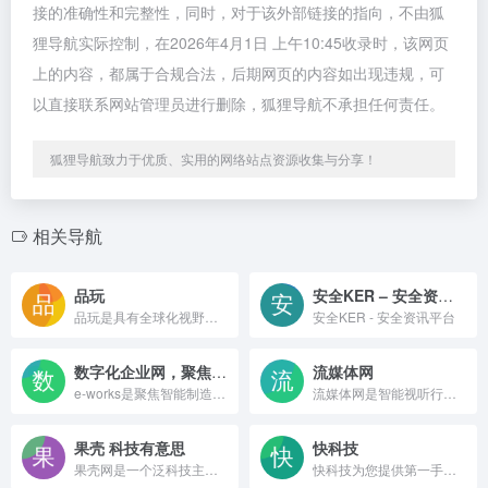
接的准确性和完整性，同时，对于该外部链接的指向，不由狐
狸导航实际控制，在2026年4月1日 上午10:45收录时，该网页
上的内容，都属于合规合法，后期网页的内容如出现违规，可
以直接联系网站管理员进行删除，狐狸导航不承担任何责任。
狐狸导航致力于优质、实用的网络站点资源收集与分享！
相关导航
品玩
安全KER – 安全资讯平台
品玩是具有全球化视野的科技内容平台和创新连接器，致力于服务全球科技创新者。
安全KER - 安全资讯平台
数字化企业网，聚焦智能制造
流媒体网
e-works是聚焦智能制造_数字化企业网,涵盖制造业企业管理、技术和数字化转型,面向制造业企业CEO/COO/CIO/CTO/CFO/CHO/CMO等管理和技术人员。提供CAD/CAPP/CAM/CAE/PDM/PLM,ERP/SCM及物流/OA/MES/电子商务/CRM，人工智能/工业机器人/数字孪生等热门技术,并关注企业IT基础架构、工业自动化控制、智能装备、先进制造技术、企业管理等专业领域
流媒体网是智能视听行业深度垂直媒体平台，专注于IPTV、OTT、DVB、5G、长/短视频等流媒体技术应用领域，见证了国内电视新媒体的成长，并正记录、连接、洞见、引领着中国智能视听产业的发展！
果壳 科技有意思
快科技
果壳网是一个泛科技主题网站，提供负责任、有智趣、贴近生活的内容，你可以在这里阅读、分享、交流、提问。果壳网致力于让科技兴趣成为人们文化生活和娱乐生活的重要元素。
快科技为您提供第一手的科技新闻资讯、产品评测、驱动下载等服务，能够做到“内容发布后一个小时内就会传遍整个中国互联网”，已经成为华语互联网平台的内容源，聚集了大量的科技发烧友，是国内影响力领先的科技资讯平台。