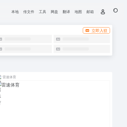
本地
传文件
工具
网盘
翻译
地图
邮箱
立即入驻
雷速体育