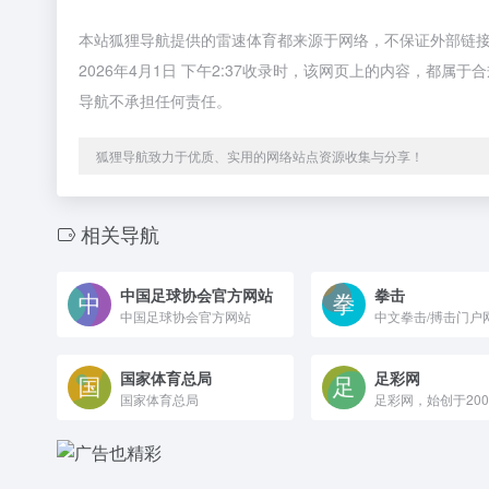
本站狐狸导航提供的雷速体育都来源于网络，不保证外部链
2026年4月1日 下午2:37收录时，该网页上的内容，都
导航不承担任何责任。
狐狸导航致力于优质、实用的网络站点资源收集与分享！
相关导航
中国足球协会官方网站
拳击
中国足球协会官方网站
中文拳击/搏击门户
国家体育总局
足彩网
国家体育总局