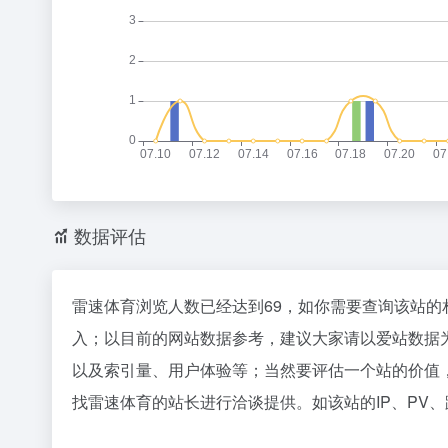
数据评估
雷速体育浏览人数已经达到69，如你需要查询该站的
入；以目前的网站数据参考，建议大家请以爱站数据
以及索引量、用户体验等；当然要评估一个站的价值
找雷速体育的站长进行洽谈提供。如该站的IP、PV