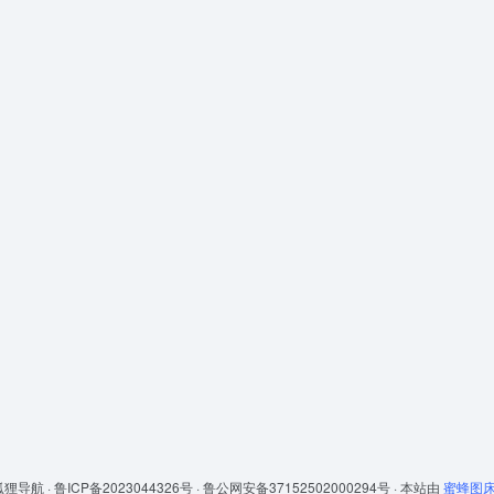
狐狸导航 ·
鲁ICP备2023044326号 ·
鲁公网安备37152502000294号 ·
本站由
蜜蜂图