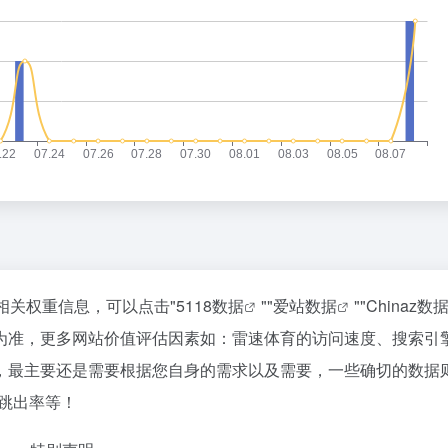
相关权重信息，可以点击"
5118数据
""
爱站数据
""
Chinaz数
为准，更多网站价值评估因素如：雷速体育的访问速度、搜索引
，最主要还是需要根据您自身的需求以及需要，一些确切的数据
、跳出率等！