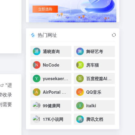
热门网址
通晓查询
舞研艺考
NoCode
房车猫
yuesekaer小站
百度橙篇AI写作
据
"进
AirPortal 空投快传
QQ音乐
擎收录
则需要
99健康网
italki
17K小说网
腾讯文档