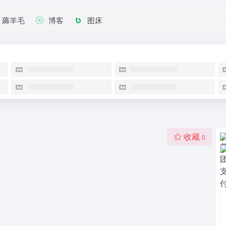
薅羊毛
博客
图床
收藏
0