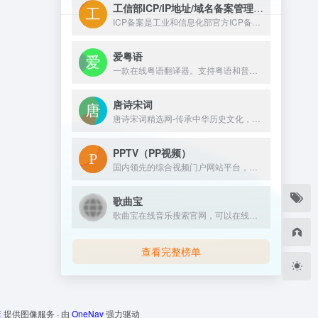
工信部ICP/IP地址/域名备案管理系统
ICP备案是工业和信息化部官方ICP备案管理系统，也是国内唯...
爱粤语
一款在线粤语翻译器。支持粤语和普通话互转、繁简转换以及语音播放的功能。
唐诗宋词
唐诗宋词精选网-传承中华历史文化，免费提供古诗大全300首、唐诗300首和古诗词大全学习，中国古诗文网收录了数十万量级的唐诗宋词和宋词精选，努力打造一个古诗词爱好者对古诗鉴赏及赏析的最佳平台；深厚的中国文化底蕴，我们致力成为提供古诗资料最全面的网站。
PPTV（PP视频）
国内领先的综合视频门户网站平台，汇集电视剧、电影、动漫、综艺、体育、娱乐、游戏、搞笑、旅游等视频类目，为您提供画面清晰、播放流畅的高清视频，免费在线观看正版热门视频内容就来PP视频。
歌曲宝
歌曲宝在线音乐搜索官网，可以在线免费下载MP3歌曲、流行音乐、经典老歌等。曲库完整，更新迅速，试听流畅，支持高品质|无损音质~
查看完整榜单
床
提供图像服务 · 由
OneNav
强力驱动