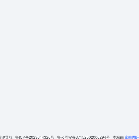
狐狸导航 ·
鲁ICP备2023044326号 ·
鲁公网安备37152502000294号 ·
本站由
蜜蜂图