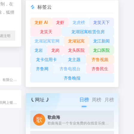
控制，在
标签云
除，狐狸
龙虾 AI
龙虾
龙虎榜
龙笑天下
龙笑天
龙湖冠寓租赁住房
l转载请注明
龙湖冠寓官网
龙湖冠寓
龙江新闻
龙岩
龙岗
龙头医院
龙口医院
龙卡信用卡
龙主题
齐鲁视频
齐鲁网
齐鲁电视台
齐鲁民生
齐鲁晚报
花瓣支付（深圳）有限公司于2013年6月18日在深圳市市场监督管理局前海注册工作组登记成立，法定代表人郑丽英，是华为技术有限公司旗下公司。
网址
日榜
周榜
月榜
中国农业银行提供网上银行、投资理财、信用卡、贷款、保险等多种金融产品和服务，满足个人和企业的不同需求。了解农行的优惠活动、服务公告、网点信息等，欢迎访问官网。
歌曲海
歌曲海是一个专业免费的在线音乐搜索与下载平台，致力于为用户提供全网最全面的MP3歌曲资源。无论是付费歌曲、流行音乐，还是经典老歌，这里都能轻松找到。