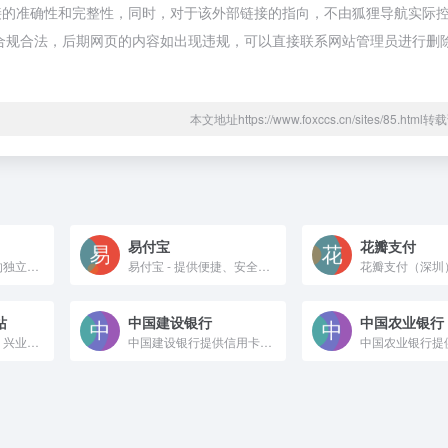
接的准确性和完整性，同时，对于该外部链接的指向，不由狐狸导航实际
都属于合规合法，后期网页的内容如出现违规，可以直接联系网站管理员进行删
本文地址https://www.foxccs.cn/sites/85.htm
易付宝
花瓣支付
支付宝，全球领先的独立第三方支付平台，致力于为广大用户提供安全快速的电子支付/网上支付/安全支付/手机支付体验，及转账收款/水电煤缴费/信用卡还款/AA收款等生活服务应用。
易付宝 - 提供便捷、安全、专业的网上支付服务，更是为您打造一站式在线生活服务，做您的生活好帮手！
站
中国建设银行
中国农业银行
兴业银行官方网站。兴业银行（股票代码：601166）是经国务院、中国人民银行批准成立的首批股份制商业银行之一，目前已发展成为以银行为主体，涵盖信托、金融租赁、基金、期货、资产管理、消费金融、理财、数字金融、研究咨询等在内的现代综合金融服务集团，不断完善覆盖境内境外、线上线下的多元化服务网络，已成为国内系统重要性银行。
中国建设银行提供信用卡、贷款、投资理财、电子银行、悦生活等个人金融服务，支持网点预约、在线申请、利率查询等功能。欢迎访问中国建设银行网站，了解更多优惠活动和产品信息。