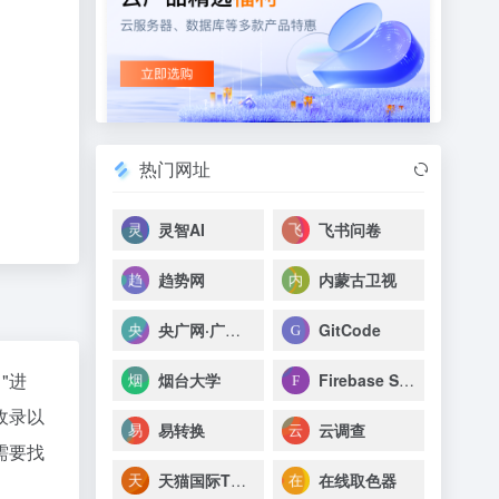
热门网址
灵智AI
飞书问卷
趋势网
内蒙古卫视
央广网·广播直播
GitCode
"进
烟台大学
Firebase Studio
收录以
易转换
云调查
需要找
天猫国际Tmall.HK
在线取色器