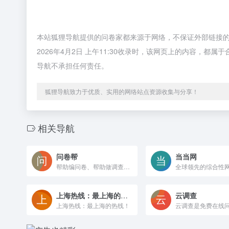
本站狐狸导航提供的问卷家都来源于网络，不保证外部链接
2026年4月2日 上午11:30收录时，该网页上的内容，
导航不承担任何责任。
狐狸导航致力于优质、实用的网络站点资源收集与分享！
相关导航
问卷帮
当当网
帮助编问卷、帮助做调查、帮助做360评估、帮助写报告。专业免费问卷：市场营销问卷、人力资源问卷、行政综合问卷、360测评问卷、基层员工测评问卷、管理人员测评问卷、分公司高管人员测评问卷、总公司中层干部测评问卷、客户服务问卷、教育培训问卷、社会调研问卷、大学生调查问卷、投票问卷、报名问卷。
上海热线：最上海的热线！
云调查
上海热线：最上海的热线！