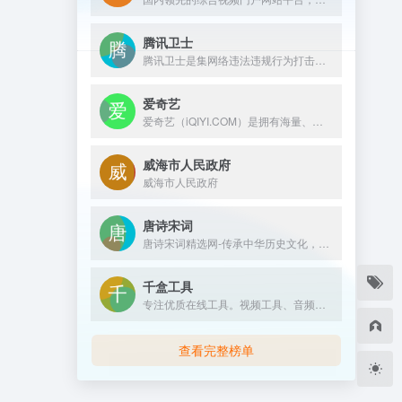
腾讯卫士
腾讯卫士是集网络违法违规行为打击与用户安全教育为一体的，公益性综合安全服务平台。愿景：打造严肃、便捷举报体系，成为全民共治的公益平台。依托腾讯在安全大数据、底层技术和海量用户优势，与政府、行业、民众共同构建新型网络安全治理模式，协同社会各界共筑清朗互联网环境。
爱奇艺
爱奇艺（iQIYI.COM）是拥有海量、优质、高清的网络视频的大型视频网站，专业的网络视频播放平台。爱奇艺影视内容丰富多元，涵盖电影、电视剧、动漫、综艺、生活、音乐、搞笑、财经、军事、体育、片花、资讯、微电影、儿童、母婴、教育、科技、时尚、原创、公益、游戏、旅游、拍客、汽车、纪录片、爱奇艺自制剧等剧目。视频播放清晰流畅，操作界面简单友好，真正为用户带来“悦享品质”的在线观看体验。
威海市人民政府
威海市人民政府
唐诗宋词
唐诗宋词精选网-传承中华历史文化，免费提供古诗大全300首、唐诗300首和古诗词大全学习，中国古诗文网收录了数十万量级的唐诗宋词和宋词精选，努力打造一个古诗词爱好者对古诗鉴赏及赏析的最佳平台；深厚的中国文化底蕴，我们致力成为提供古诗资料最全面的网站。
千盒工具
专注优质在线工具。视频工具、音频工具、图片工具、 PDF工具、办公辅助、设计工具、文本工具、数字工具、单位转换等工具。拥有良好的用户体验，提升您的工作学习效率！
查看完整榜单