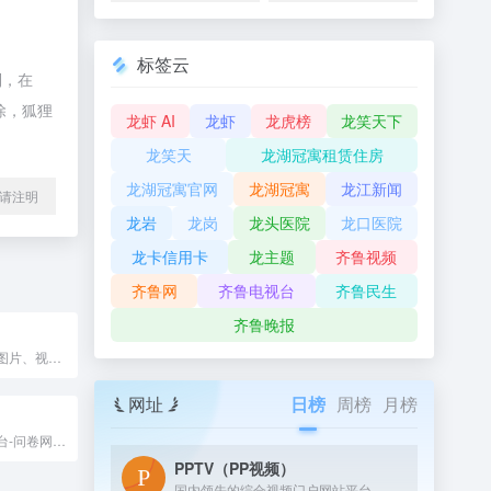
标签云
制，在
除，狐狸
龙虾 AI
龙虾
龙虎榜
龙笑天下
龙笑天
龙湖冠寓租赁住房
龙湖冠寓官网
龙湖冠寓
龙江新闻
l转载请注明
龙岩
龙岗
龙头医院
龙口医院
龙卡信用卡
龙主题
齐鲁视频
齐鲁网
齐鲁电视台
齐鲁民生
齐鲁晚报
新京报以文字、图片、视频等全媒体形式，为用户提供全天候热点新闻，涵盖突发新闻、时事、财经、娱乐、体育，以及评论、杂志和博客等，新京报网本着品质源于责任的的信念,致力于成为用户喜爱的精品新闻网站。
网址
日榜
周榜
月榜
免费问卷调查平台-问卷网，拥有创新的编辑界面和结果分析界面，海量的问卷和表单模板，提供20余万精品模板；支持微信，微博，QQ等多种发布模式。专注于为企业和个人提供问卷表单的创建，发布，管理，收集及分析服务。
PPTV（PP视频）
国内领先的综合视频门户网站平台，汇集电视剧、电影、动漫、综艺、体育、娱乐、游戏、搞笑、旅游等视频类目，为您提供画面清晰、播放流畅的高清视频，免费在线观看正版热门视频内容就来PP视频。