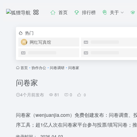
首页
排行榜
关于
热门
网红写真馆
首页
•
协作办公
•
问卷调研
•
问卷家
问卷家
4个月前发布
81
0
0
问卷家（wenjuanjia.com）免费创建发布：问卷
序工具；超1亿人次在问卷家平台参与投票/填写问卷；
收录时间：
2026-04-02