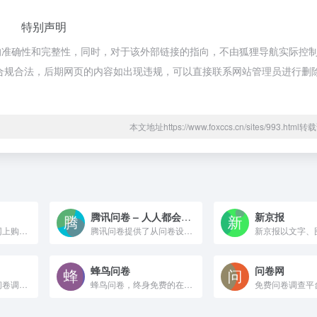
特别声明
的准确性和完整性，同时，对于该外部链接的指向，不由狐狸导航实际控
都属于合规合法，后期网页的内容如出现违规，可以直接联系网站管理员进行删
本文地址https://www.foxccs.cn/sites/993.htm
腾讯问卷 – 人人都会用的AI调研平台
新京报
全球领先的综合性网上购物中心。超过100万种商品在线热销！图书、童书、绘本、中小学教辅、文学小说、音像、母婴、家居、服装、鞋包等几十大类，正版保证，低至2折（自营图书满49元免运费。当当网一贯秉承提升顾客体验的承诺，自助退换货便捷又放心）
腾讯问卷提供了从问卷设计、数据收集到统计分析的一站式专业调查研究能力，平台还有超百万的在线回答小组成员，可以提供高效、精准的问卷有偿投放服务，已经被广泛应用在调查研究、表单、投票、考试等工作和学习场景，满足政府、企业、学校、团队组织等各类用户数据收集和统计分析的使用需要。腾讯问卷对通用的基础功能是永久免费的，也可以根据自身使用需求选择有更多个性化高级功能和服务的付费高级版、尊享版、旗舰版。
蜂鸟问卷
问卷网
云调查是免费在线问卷调查系统，通过丰富的调查问卷模板和强大的问卷设计逻辑，让您方便地创建在线问卷调查，从而轻松地开展在线问卷调查业务收集数据样本。
蜂鸟问卷，终身免费的在线问卷制作平台。提供多种问卷创建方式，优选专业化模板，配置多样化题型，便捷化逻辑设计，实时数据分析，在线交叉分析、图表化呈现，无广告，无漏洞，易分享，让您轻松开启调研工作。